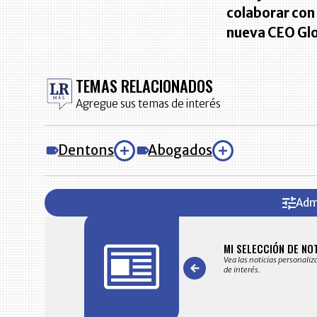
colaborar con
nueva CEO Glo
TEMAS RELACIONADOS
Agregue sus temas de interés
Dentons
Abogados
Adm
FICACIONES Y ALERTAS
MI SELECCIÓN DE NO
 en su correo electrónico las noticias seleccionadas por nuestro
Vea las noticias personaliz
 editorial exclusivamente para usted.
de interés.
Item
1