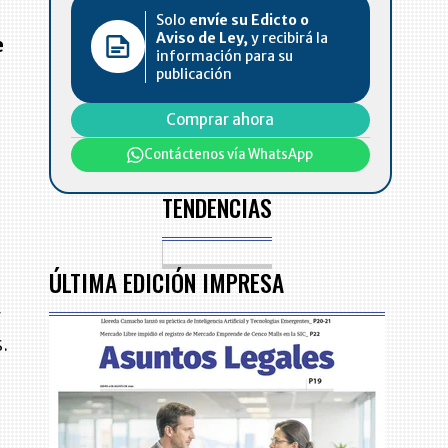
Solo
envíe su Edicto o
Aviso de Ley,
y recibirá la
e
información para su
publicación
Comprar ahora
Contáctenos vía WhatsApp
TENDENCIAS
ÚLTIMA EDICIÓN IMPRESA
y
.