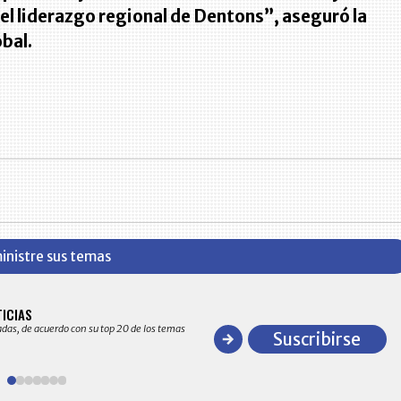
 el liderazgo regional de Dentons”, aseguró la
bal.
inistre sus temas
BITÁCORA EMPRESARIAL 10.000 LR
TICIAS
Recopilación clasificada por sectores económico
adas, de acuerdo con su top 20 de los temas
comportamiento general y detallado de las 10
Suscribirse
en ventas en Colombia