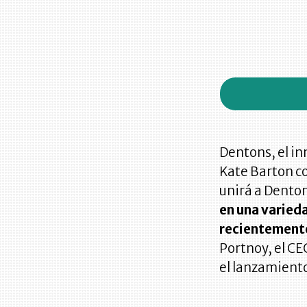
Dentons, el i
Kate Barton co
unirá a Dento
en una varieda
recientemente
Portnoy, el CE
el lanzamiento