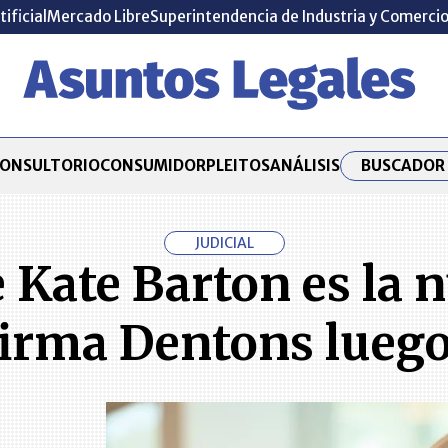
tificial
Mercado Libre
Superintendencia de Industria y Comerci
BUSCADOR 
ONSULTORIO
CONSUMIDOR
PLEITOS
ANÁLISIS
JUDICIAL
 Kate Barton es la 
 firma Dentons luego