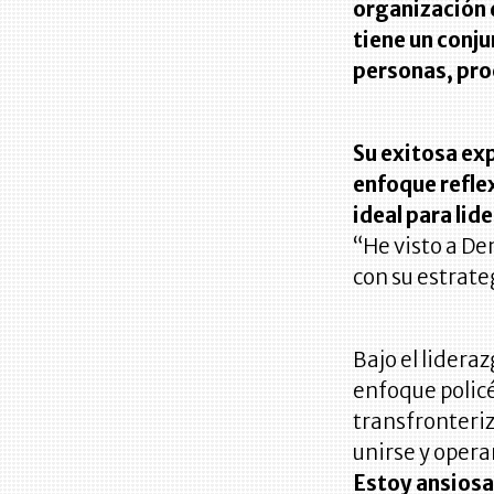
organización 
tiene un conju
personas, pro
Su exitosa exp
enfoque reflex
ideal para lid
“He visto a De
con su estrate
Bajo el lideraz
enfoque polic
transfronteriz
unirse y oper
Estoy ansiosa 