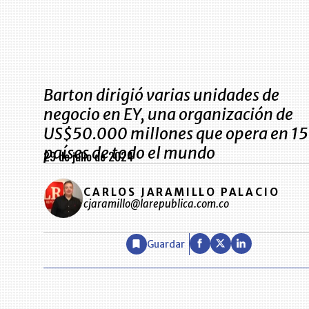
Barton dirigió varias unidades de
negocio en EY, una organización de
US$50.000 millones que opera en 1
países de todo el mundo
29 de julio de 2024
CARLOS JARAMILLO PALACIO
cjaramillo@larepublica.com.co
Guardar