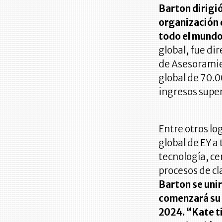
Barton dirigió
organización 
todo el mundo
global, fue di
de Asesoramie
global de 70.0
ingresos super
Entre otros log
global de EY a
tecnología, ce
procesos de cl
Barton se uni
comenzará su 
2024. “Kate ti