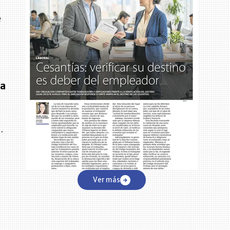
e
na
.
s
.
Ver más