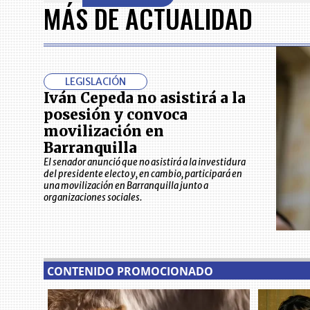
MÁS DE ACTUALIDAD
of
7
LEGISLACIÓN
Iván Cepeda no asistirá a la
posesión y convoca
movilización en
Barranquilla
El senador anunció que no asistirá a la investidura
del presidente electo y, en cambio, participará en
una movilización en Barranquilla junto a
organizaciones sociales.