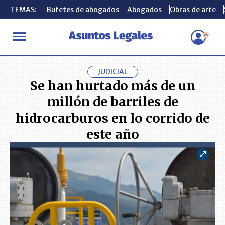
TEMAS:
TEMAS:
Bufetes de abogados
Bufetes de abogados
Abogados
Abogados
Obras de arte
Obras de arte
INICIO
ACTUALIDAD
Se han hurtado más de un millón de barril
JUDICIAL
Se han hurtado más de un
millón de barriles de
hidrocarburos en lo corrido de
este año