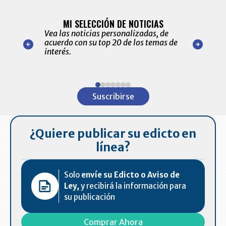
BITÁCORA 
ALERTAS
MI SELECCIÓN DE NOTICIAS
Recopilación
ónico las
Vea las noticias personalizadas, de
económicos 
r nuestro
acuerdo con su top 20 de los temas de
comportamie
amente para
interés.
de las 10.0
ventas en C
Item
1
Suscribirse
of
7
¿Quiere publicar su edicto en
línea?
Solo
envíe su Edicto o Aviso de
Ley,
y recibirá la información para
su publicación
Comprar Ahora