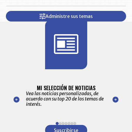
Administre sus temas
BITÁCORA 
ALERTAS
MI SELECCIÓN DE NOTICIAS
Recopilación
ónico las
Vea las noticias personalizadas, de
económicos 
r nuestro
acuerdo con su top 20 de los temas de
comportamie
amente para
interés.
de las 10.0
ventas en C
Item
1
Suscribirse
of