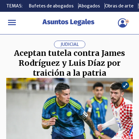
TEMAS:
TEMAS:
Bufetes de abogados
Bufetes de abogados
Abogados
Abogados
Obras de arte
Obras de arte
INICIO
ACTUALIDAD
Aceptan tutela contra James Rodríguez y Lu
JUDICIAL
Aceptan tutela contra James
Rodríguez y Luis Díaz por
traición a la patria