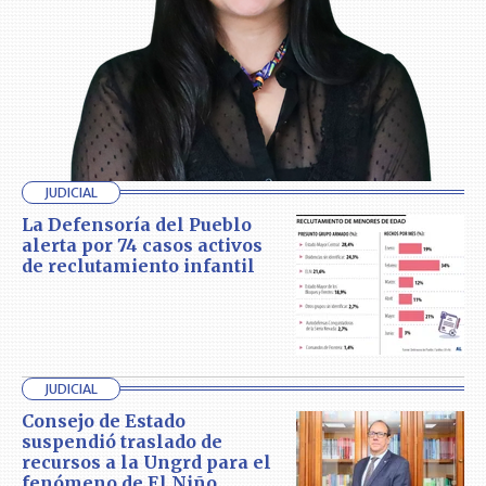
JUDICIAL
La Defensoría del Pueblo
alerta por 74 casos activos
de reclutamiento infantil
JUDICIAL
Consejo de Estado
suspendió traslado de
recursos a la Ungrd para el
fenómeno de El Niño