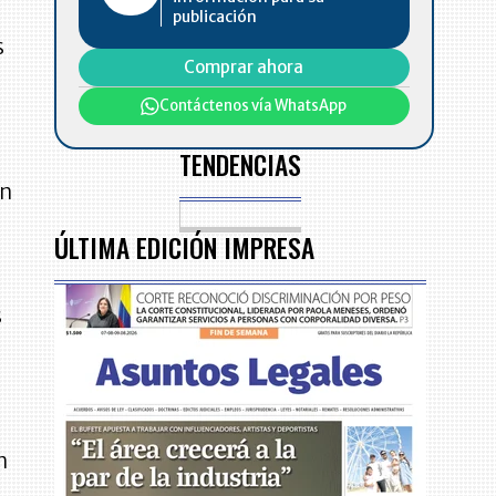
publicación
s
Comprar ahora
Contáctenos vía WhatsApp
TENDENCIAS
ón
ÚLTIMA EDICIÓN IMPRESA
s
n