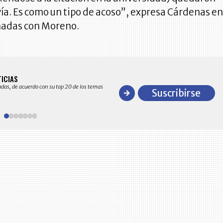
ía. Es como un tipo de acoso”, expresa Cárdenas e
amadas con Moreno.
BITÁCORA EMPRESARIAL 10.000 LR
TICIAS
Recopilación clasificada por sectores económico
adas, de acuerdo con su top 20 de los temas
comportamiento general y detallado de las 10
Suscribirse
en ventas en Colombia