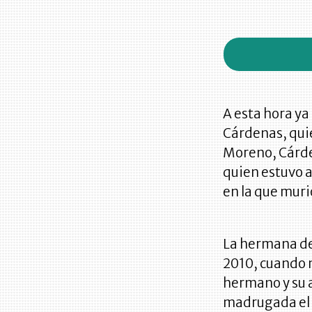
A esta hora ya
Cárdenas, quie
Moreno, Cárde
quien estuvo 
en la que mur
La hermana de 
2010, cuando m
hermano y su a
madrugada el 