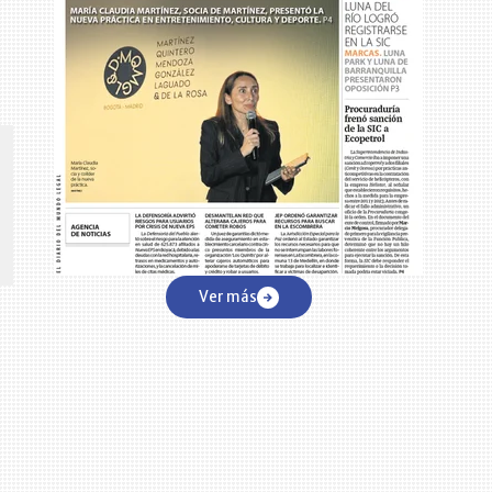
n
CENTRO DE CONVENCIONES
Reviva en primera fila todos los foros y cátedras LR. Espacios de
s y regiones del
conocimiento alrededor de los temas económicos, empresariales y
.000 primeras empresas
financieros que permiten el posicionamiento y desarrollo de los
negocios en el país.
Ver más