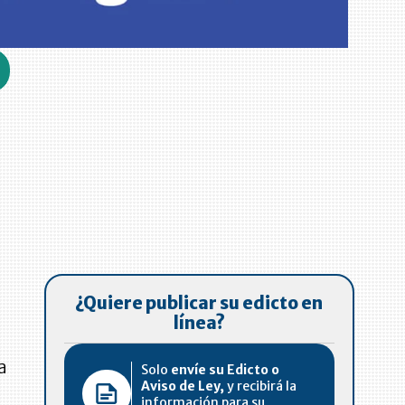
s
¿Quiere publicar su edicto en
línea?
a
Solo
envíe su Edicto o
Aviso de Ley,
y recibirá la
a
información para su