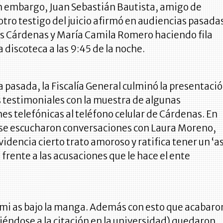
n embargo, Juan Sebastián Bautista, amigo de
tro testigo del juicio afirmó en audiencias pasada
os Cárdenas y María Camila Romero haciendo fila
a discoteca a las 9:45 de la noche.
ia pasada, la Fiscalía General culminó la presentaci
 testimoniales con la muestra de algunas
es telefónicas al teléfono celular de Cárdenas. En
 se escucharon conversaciones con Laura Moreno,
videncia cierto trato amoroso y ratifica tener un ‘a
 frente a las acusaciones que le hace el ente
 mi as bajo la manga. Además con esto que acabaro
riéndose a la citación en la universidad) quedaron