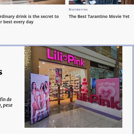
s
fin de
a, pese