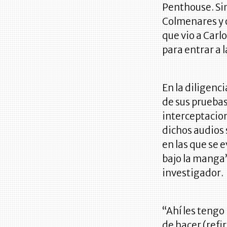
Penthouse. Si
Colmenares y o
que vio a Carl
para entrar a l
En la diligenc
de sus pruebas
interceptacion
dichos audios
en las que se e
bajo la manga’
investigador.
“Ahí les tengo
de hacer (refi