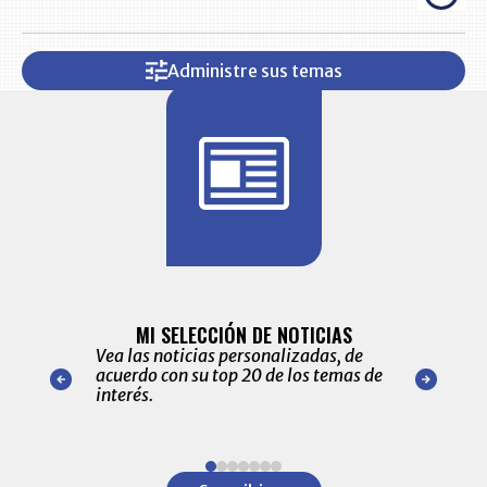
Administre sus temas
BITÁCORA 
ALERTAS
MI SELECCIÓN DE NOTICIAS
Recopilación
ónico las
Vea las noticias personalizadas, de
económicos 
r nuestro
acuerdo con su top 20 de los temas de
comportamie
amente para
interés.
de las 10.0
ventas en C
Item
1