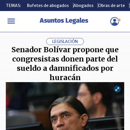
TEMAS:
TEMAS:
Bufetes de abogados
Bufetes de abogados
Abogados
Abogados
Obras de arte
Obras de arte
INICIO
ACTUALIDAD
Senador Bolívar propone que congresistas
LEGISLACIÓN
Senador Bolívar propone que
congresistas donen parte del
sueldo a damnificados por
huracán