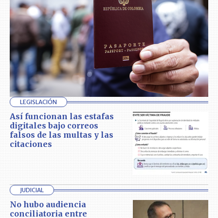
LEGISLACIÓN
Así funcionan las estafas
digitales bajo correos
falsos de las multas y las
citaciones
JUDICIAL
No hubo audiencia
conciliatoria entre