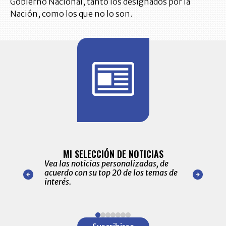
Gobierno Nacional, tanto los designados por la
Nación, como los que no lo son.
BITÁCORA 
ALERTAS
MI SELECCIÓN DE NOTICIAS
Recopilación
ónico las
Vea las noticias personalizadas, de
económicos 
r nuestro
acuerdo con su top 20 de los temas de
comportamie
amente para
interés.
de las 10.0
ventas en C
Item
1