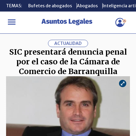
TEMAS:
TEMAS:
Bufetes de abogados
Bufetes de abogados
Abogados
Abogados
Inteligencia arti
Inteligencia arti
INICIO
ACTUALIDAD
SIC presentará denuncia penal por el cas
ACTUALIDAD
SIC presentará denuncia penal
por el caso de la Cámara de
Comercio de Barranquilla