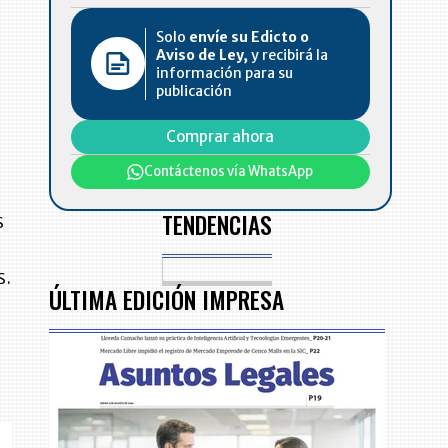
Solo
envíe su Edicto o
Aviso de Ley,
y recibirá la
información para su
e
publicación
Comprar ahora
Contáctenos vía WhatsApp
TENDENCIAS
s
s.
ÚLTIMA EDICIÓN IMPRESA