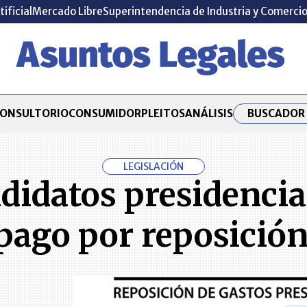
tificial
Mercado Libre
Superintendencia de Industria y Comerci
BUSCADOR 
ONSULTORIO
CONSUMIDOR
PLEITOS
ANÁLISIS
LEGISLACIÓN
ndidatos presidenci
pago por reposición