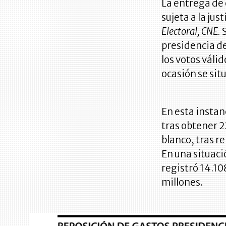
La entrega de 
sujeta a la jus
Electoral, CNE.
S
presidencia de
los votos váli
ocasión se sit
En esta instan
tras obtener 22
blanco, tras r
En una situaci
registró 14.10
millones.