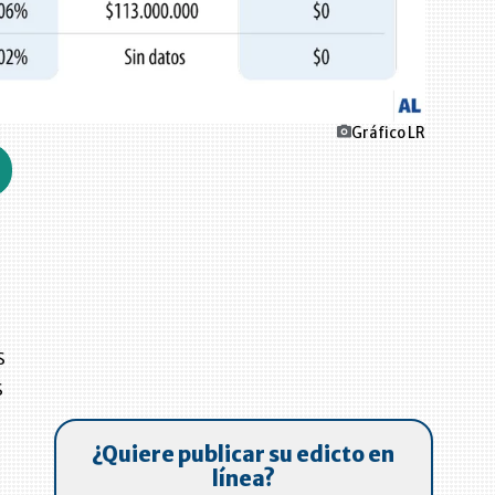
Gráfico LR
s
s
¿Quiere publicar su edicto en
línea?