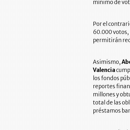
mínimo de vot
Por el contrar
60.000 votos, 
permitirán rec
Asimismo,
Abe
Valencia
cumpl
los fondos púb
reportes finan
millones y obt
total de las o
préstamos ban