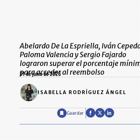
Abelardo De La Espriella, Iván Cepeda
Paloma Valencia y Sergio Fajardo
lograron superar el porcentaje míni
para acceder al reembolso
01 de junio de 2026
ISABELLA RODRÍGUEZ ÁNGEL
Guardar