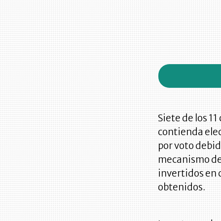
Siete de los 1
contienda elec
por voto debid
mecanismo de f
invertidos en
obtenidos.