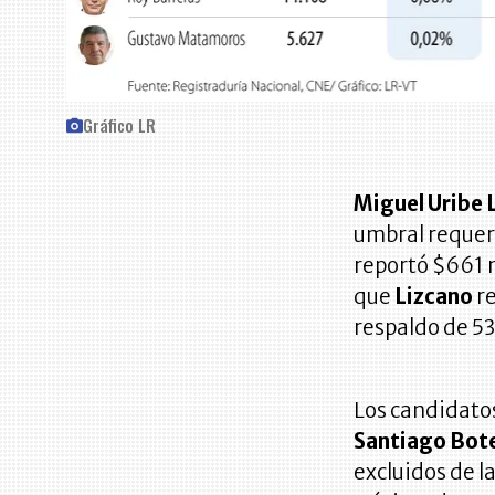
Gráfico LR
Miguel Uribe
umbral requer
reportó $661 m
que
Lizcano
re
respaldo de 53
Los candidato
Santiago Bot
excluidos de l