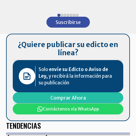
ventas en C
Item
1
Suscribirse
of
7
¿Quiere publicar su edicto en
línea?
Solo
envíe su Edicto o Aviso de
Ley,
y recibirá la información para
su publicación
Comprar Ahora
Contáctenos vía WhatsApp
TENDENCIAS