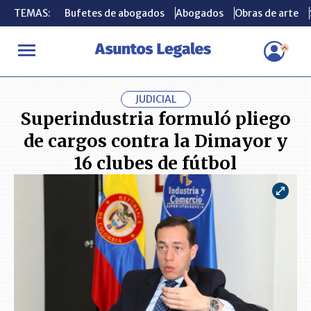
TEMAS:
TEMAS:
Bufetes de abogados
Bufetes de abogados
Abogados
Abogados
Obras de arte
Obras de arte
INICIO
ACTUALIDAD
Superindustria formuló pliego de cargos c
JUDICIAL
Superindustria formuló pliego
de cargos contra la Dimayor y
16 clubes de fútbol