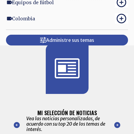
Equipos de fútbol
Colombia
Administre sus temas
BITÁCORA 
ALERTAS
MI SELECCIÓN DE NOTICIAS
Recopilación
ónico las
Vea las noticias personalizadas, de
económicos 
r nuestro
acuerdo con su top 20 de los temas de
comportamie
amente para
interés.
de las 10.0