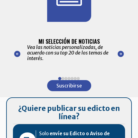
BITÁCORA 
ALERTAS
MI SELECCIÓN DE NOTICIAS
Recopilación
ónico las
Vea las noticias personalizadas, de
económicos 
r nuestro
acuerdo con su top 20 de los temas de
comportamie
amente para
interés.
de las 10.0
ventas en C
Item
1
Suscribirse
of
7
¿Quiere publicar su edicto en
línea?
Solo
envíe su Edicto o Aviso de