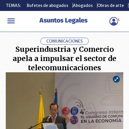
TEMAS:
TEMAS:
Bufetes de abogados
Bufetes de abogados
Abogados
Abogados
Obras de arte
Obras de arte
INICIO
ACTUALIDAD
Superindustria y Comercio apela a impulsa
COMUNICACIONES
Superindustria y Comercio
apela a impulsar el sector de
telecomunicaciones