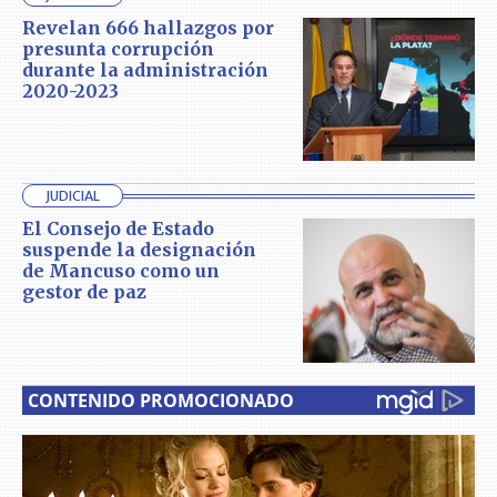
Revelan 666 hallazgos por
presunta corrupción
durante la administración
2020-2023
JUDICIAL
El Consejo de Estado
suspende la designación
de Mancuso como un
gestor de paz