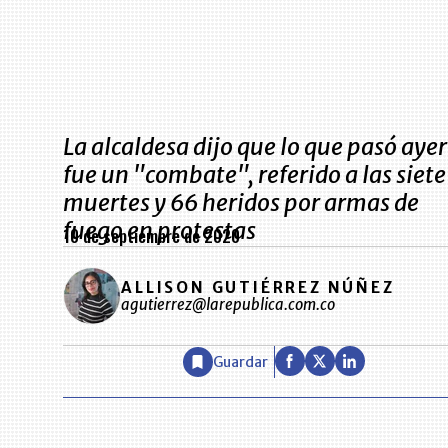
La alcaldesa dijo que lo que pasó ayer
fue un "combate", referido a las siete
muertes y 66 heridos por armas de
fuego en protestas
10 de septiembre de 2020
ALLISON GUTIÉRREZ NÚÑEZ
agutierrez@larepublica.com.co
Guardar