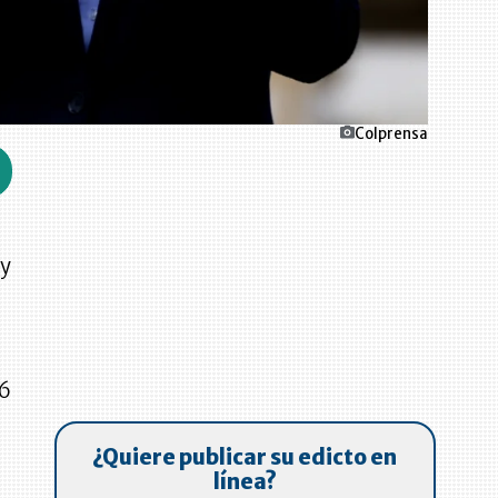
Colprensa
 y
36
¿Quiere publicar su edicto en
línea?