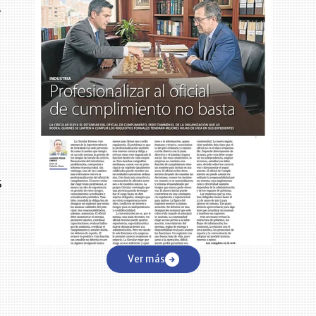
e
ó
s
Ver más