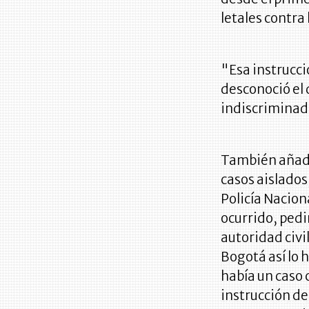
letales contra 
"Esa instrucc
desconoció el
indiscriminad
También añadi
casos aislados
Policía Nacion
ocurrido, pedi
autoridad civi
Bogotá así lo 
había un caso 
instrucción de