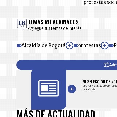
protestas soci
TEMAS RELACIONADOS
Agregue sus temas de interés
Alcaldía de Bogotá
protestas
P
Adm
FICACIONES Y ALERTAS
MI SELECCIÓN DE NO
 en su correo electrónico las noticias seleccionadas por nuestro
Vea las noticias personaliz
 editorial exclusivamente para usted.
de interés.
Item
1
MÁS DE ACTUALIDAD
of
7