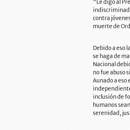
"Le digo al Pr
indiscriminad
contra jóvenes
muerte de Or
Debido a eso 
se haga de man
Nacional debid
no fue abuso s
Aunado a eso 
independiente
inclusión de 
humanos sean 
serenidad, just