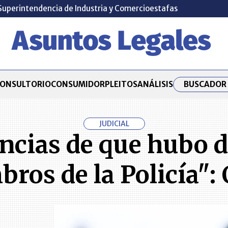
Superintendencia de Industria y Comercio
estafas
BUSCADOR 
ONSULTORIO
CONSUMIDOR
PLEITOS
ANÁLISIS
JUDICIAL
cias de que hubo 
ros de la Policía":