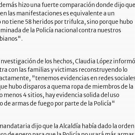
además hizo una fuerte comparación donde dijo qu
 en las manifestaciones es equivalente a un
no tiene 58 heridos por trifulca, sino porque hubo
iminada de la Policía nacional contra nuestros
bianos".
 investigación de los hechos, Claudia López inform
ra con las familias y victimas reconstruyendo lo
xactamente, "tenemos evidencias en redes sociale
que hubo disparos a quema ropa de miembros de la
lo menos 4 sitios, hay evidencia solida del uso
 de armas de fuego por parte de la Policía"
 mandataria dijo que la Alcaldía había dado la orden
ro de enero para que la Policía no usará más armas