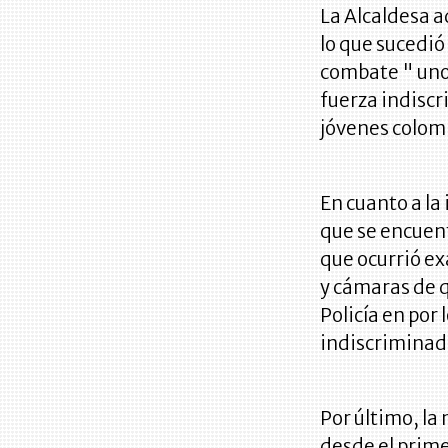
La Alcaldesa 
lo que sucedió
combate " uno 
fuerza indiscr
jóvenes colom
En cuanto a la
que se encuent
que ocurrió e
y cámaras de 
Policía en por 
indiscriminado
Por último, la
desde el prime