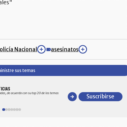
ales"
olicía Nacional
asesinatos
inistre sus temas
BITÁCORA EMPRESARIAL 10.000 LR
TICIAS
Recopilación clasificada por sectores económico
adas, de acuerdo con su top 20 de los temas
comportamiento general y detallado de las 10
Suscribirse
en ventas en Colombia