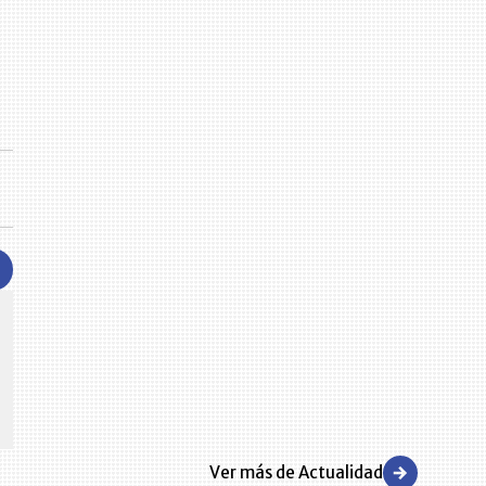
CENTRO DE CONVENCIONES
Reviva en primera fila todos los foros y cátedras LR. Espacios de
s y regiones del
conocimiento alrededor de los temas económicos, empresariales y
.000 primeras empresas
financieros que permiten el posicionamiento y desarrollo de los
negocios en el país.
Ver más de Actualidad