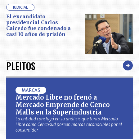
JUDICIAL
El excandidato
presidencial Carlos
Caicedo fue condenado a
casi 10 años de prisión
PLEITOS
MARCAS
Mercado Libre no frenó a
Mercado Emprende de Cenco
Malls en la Superindustria
La entidad concluyó en su análisis que tanto Mercado
Libre como Cencosud poseen marcas reconocibles por el
consumidor