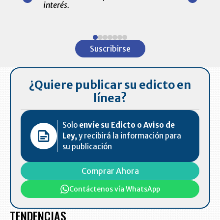
amente para
interés.
de las 10.0
ventas en C
Item
1
Suscribirse
of
7
¿Quiere publicar su edicto en
línea?
Solo
envíe su Edicto o Aviso de
Ley,
y recibirá la información para
su publicación
Comprar Ahora
Contáctenos vía WhatsApp
TENDENCIAS