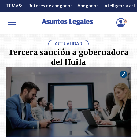
TEMAS:
TEMAS:
Bufetes de abogados
Bufetes de abogados
Abogados
Abogados
Inteligencia arti
Inteligencia arti
INICIO
ACTUALIDAD
Tercera sanción a gobernadora del Huila
ACTUALIDAD
Tercera sanción a gobernadora
del Huila