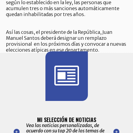
según lo establecido en la ley, las personas que
acumulen tres o más sanciones automáticamente
quedan inhabilitadas por tres años.
Así las cosas, el presidente de la República, Juan
Manuel Santos deberá designar un remplazo
provisional en los próximos días y convocar a nuevas
elecciones atípicas en ese departamento.
BITÁCORA 
ALERTAS
MI SELECCIÓN DE NOTICIAS
Recopilación
ónico las
Vea las noticias personalizadas, de
económicos 
r nuestro
acuerdo con su top 20 de los temas de
comportamie