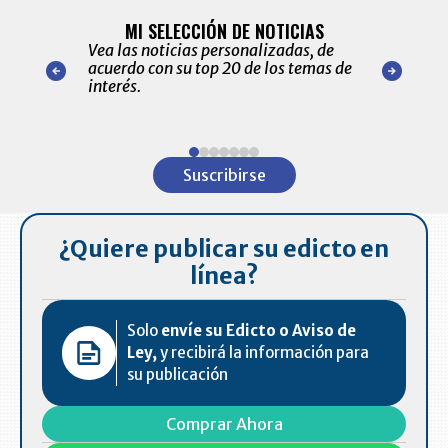
BITÁCORA 
ALERTAS
MI SELECCIÓN DE NOTICIAS
Recopilación
ónico las
Vea las noticias personalizadas, de
económicos 
r nuestro
acuerdo con su top 20 de los temas de
comportamie
amente para
interés.
de las 10.0
ventas en C
Item
1
Suscribirse
of
7
¿Quiere publicar su edicto en
línea?
Solo
envíe su Edicto o Aviso de
Ley,
y recibirá la información para
su publicación
Comprar Ahora