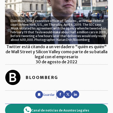
Elon Musk, chief executive officer of Tesla Inc., arrives at federal
court in New York, U.S., on Thursday, April 4, 2019. The SEC says
Musk violated his agreement with the agency when he tweeted on
February 19 that Tesla would make about half a million cars in 2019,
before tweeting a few hours later that deliveries would only reach
about 400,000. Photographer: Natan Dvir/Bloomberg
Twitter está citando a un verdadero "quién es quién"
de Wall Street y Silicon Valley como parte de su batalla
legal con el empresario
30 de agosto de 2022
BLOOMBERG
Guardar
Canal de noticias de Asuntos Legales