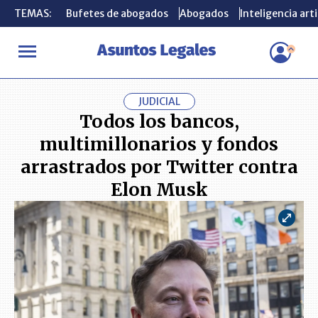
TEMAS:
TEMAS:
Bufetes de abogados
Bufetes de abogados
Abogados
Abogados
Inteligencia arti
Inteligencia arti
INICIO
ACTUALIDAD
Todos los bancos, multimillonarios y fond
JUDICIAL
Todos los bancos,
multimillonarios y fondos
arrastrados por Twitter contra
Elon Musk