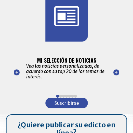
BITÁCORA 
ALERTAS
MI SELECCIÓN DE NOTICIAS
Recopilación
ónico las
Vea las noticias personalizadas, de
económicos 
r nuestro
acuerdo con su top 20 de los temas de
comportamie
amente para
interés.
de las 10.0
ventas en C
Item
1
Suscribirse
of
7
¿Quiere publicar su edicto en
línea?