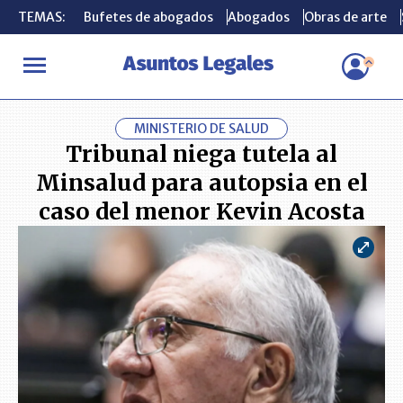
TEMAS:
TEMAS:
Bufetes de abogados
Bufetes de abogados
Abogados
Abogados
Obras de arte
Obras de arte
INICIO
ACTUALIDAD
Tribunal niega tutela al Minsalud para au
MINISTERIO DE SALUD
Tribunal niega tutela al
Minsalud para autopsia en el
caso del menor Kevin Acosta