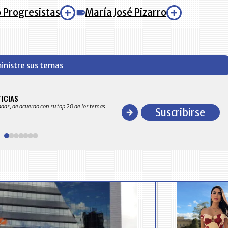
 Progresistas
María José Pizarro
inistre sus temas
BITÁCORA EMPRESARIAL 10.000 LR
TICIAS
Recopilación clasificada por sectores económico
adas, de acuerdo con su top 20 de los temas
comportamiento general y detallado de las 10
Suscribirse
en ventas en Colombia