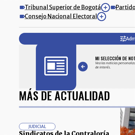
Tribunal Superior de Bogotá
Partido
Consejo Nacional Electoral
Adm
FICACIONES Y ALERTAS
MI SELECCIÓN DE NO
 en su correo electrónico las noticias seleccionadas por nuestro
Vea las noticias personaliz
 editorial exclusivamente para usted.
de interés.
Item
1
MÁS DE ACTUALIDAD
of
7
JUDICIAL
Sindicatos de la Contraloría