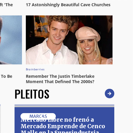
PLEITOS
MARCAS
Mercado Libre no frenó a
Mercado Emprende de Cenco
Malls en la Superindustria