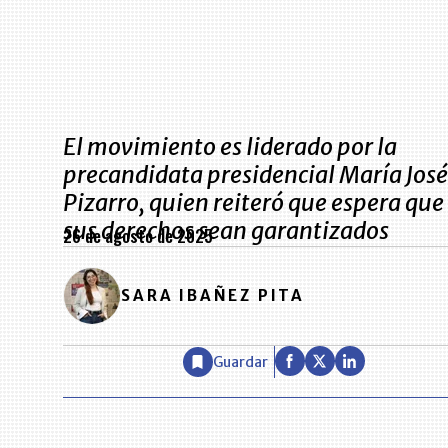
El movimiento es liderado por la
precandidata presidencial María José
Pizarro, quien reiteró que espera que
sus derechos sean garantizados
26 de agosto de 2025
SARA IBAÑEZ PITA
Guardar