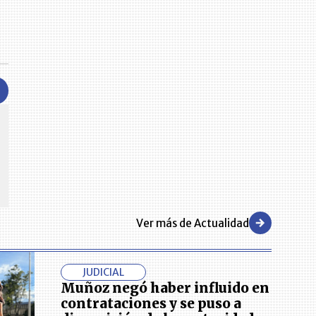
CENTRO DE CONVENCIONES
Reviva en primera fila todos los foros y cátedras LR. Espacios de
s y regiones del
conocimiento alrededor de los temas económicos, empresariales y
.000 primeras empresas
financieros que permiten el posicionamiento y desarrollo de los
negocios en el país.
Ver más de Actualidad
JUDICIAL
Muñoz negó haber influido en
contrataciones y se puso a