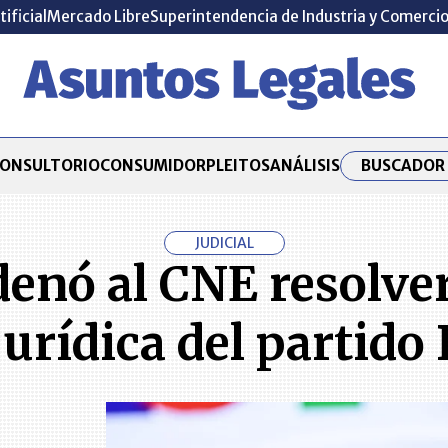
tificial
Mercado Libre
Superintendencia de Industria y Comerci
BUSCADOR 
ONSULTORIO
CONSUMIDOR
PLEITOS
ANÁLISIS
JUDICIAL
enó al CNE resolver
urídica del partido