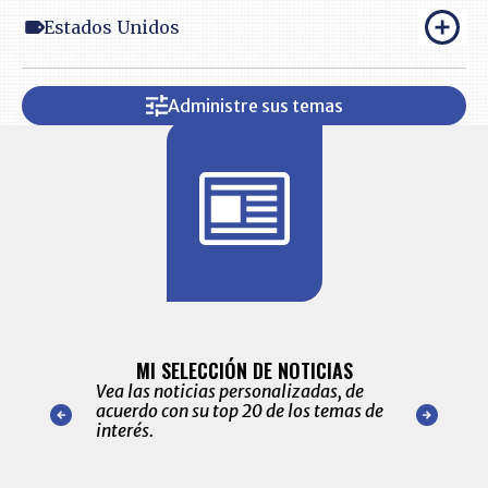
Estados Unidos
Administre sus temas
BITÁCORA 
ALERTAS
MI SELECCIÓN DE NOTICIAS
Recopilación
ónico las
Vea las noticias personalizadas, de
económicos 
r nuestro
acuerdo con su top 20 de los temas de
comportamie
amente para
interés.
de las 10.0
ventas en C