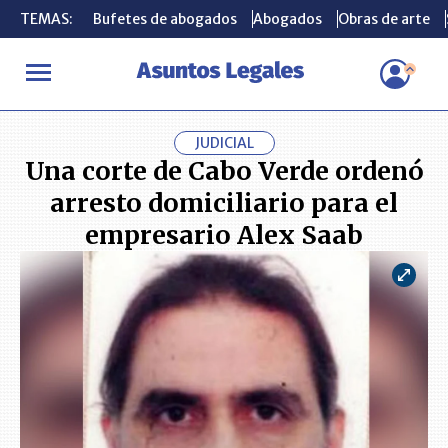
TEMAS:
TEMAS:
Bufetes de abogados
Bufetes de abogados
Abogados
Abogados
Obras de arte
Obras de arte
INICIO
ACTUALIDAD
Una corte de Cabo Verde ordenó arresto d
JUDICIAL
Una corte de Cabo Verde ordenó
arresto domiciliario para el
empresario Alex Saab