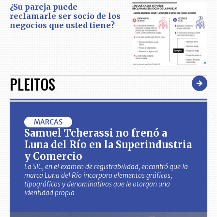
¿Su pareja puede
reclamarle ser socio de los
negocios que usted tiene?
PLEITOS
MARCAS
Samuel Tcherassi no frenó a
Luna del Río en la Superindustria
y Comercio
La SIC, en el examen de registrabilidad, encontró que la
marca Luna del Río incorpora elementos gráficos,
tipográficos y denominativos que le otorgan una
identidad propia