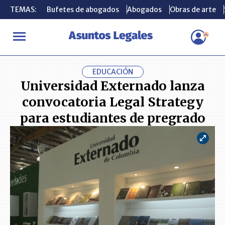
TEMAS:
TEMAS:
Bufetes de abogados
Bufetes de abogados
Abogados
Abogados
Obras de arte
Obras de arte
INICIO
ACTUALIDAD
Universidad Externado lanza convocatoria
EDUCACIÓN
Universidad Externado lanza
convocatoria Legal Strategy
para estudiantes de pregrado