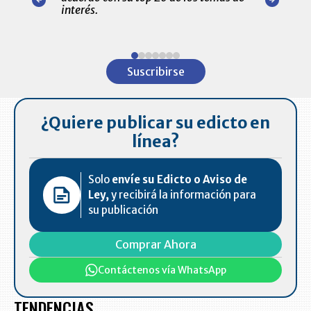
amente para
interés.
de las 10.0
ventas en C
Item
1
Suscribirse
of
7
¿Quiere publicar su edicto en
línea?
Solo
envíe su Edicto o Aviso de
Ley,
y recibirá la información para
su publicación
Comprar Ahora
Contáctenos vía WhatsApp
TENDENCIAS