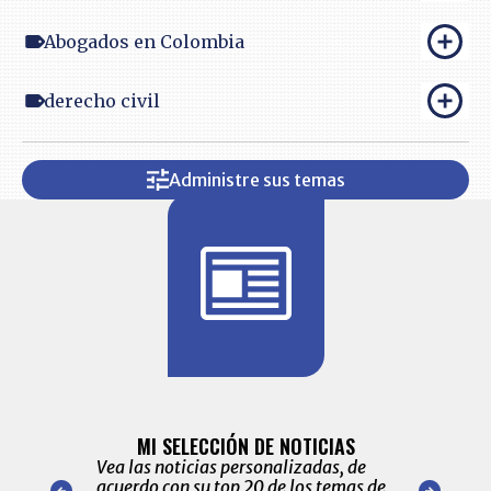
Abogados en Colombia
derecho civil
Administre sus temas
BITÁCORA 
ALERTAS
MI SELECCIÓN DE NOTICIAS
Recopilación
ónico las
Vea las noticias personalizadas, de
económicos 
r nuestro
acuerdo con su top 20 de los temas de
comportamie