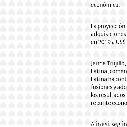
económica.
La proyección 
adquisiciones
en 2019 a US$
Jaime Trujill
Latina, coment
Latina ha cont
fusiones y adq
los resultados
repunte econ
Aún así, según