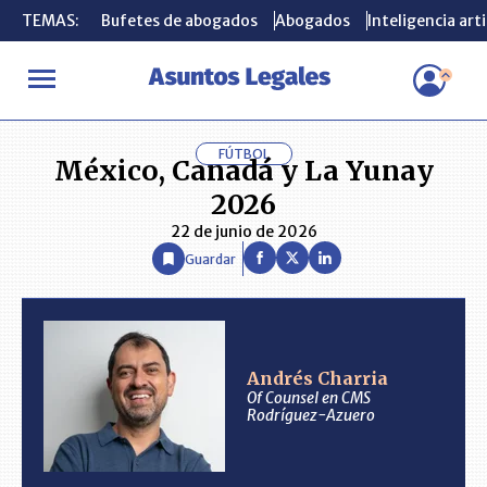
TEMAS:
TEMAS:
Bufetes de abogados
Bufetes de abogados
Abogados
Abogados
Inteligencia arti
Inteligencia arti
INICIO
ANÁLISIS
ANDRÉS CHARRIA
México, Canadá y La Yu
FÚTBOL
México, Canadá y La Yunay
2026
22 de junio de 2026
Guardar
Andrés Charria
Of Counsel en CMS
Rodríguez-Azuero