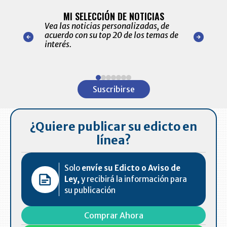
BITÁCORA 
ALERTAS
MI SELECCIÓN DE NOTICIAS
Recopilación
ónico las
Vea las noticias personalizadas, de
económicos 
r nuestro
acuerdo con su top 20 de los temas de
comportamie
amente para
interés.
de las 10.0
ventas en C
Item
1
Suscribirse
of
7
¿Quiere publicar su edicto en
línea?
Solo
envíe su Edicto o Aviso de
Ley,
y recibirá la información para
su publicación
Comprar Ahora