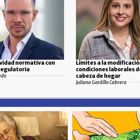
vidad normativa con
Límites a la modificació
 regulatoria
condiciones laborales 
cabeza de hogar
edo
Juliana Gordillo Cabrera