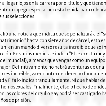
a llegar lejos en la carrera por el título y que tiene
nte un apego especial por esta bebida para celebra
e sus selecciones.
lió una noticia que indica que se penalizará a el “
matrimonio” hasta con siete años de cárcel, esto e
ún, en un mundo diverso resulta increíble que se i
icción. En varios medios se indica “El sexo está muy
(del mundial), a menos que vengas como un equipo
mujer. Definitivamente no habrá aventuras de una
to es increíble, va en contra del derecho fundamen
ad y Fifa lo indica tranquilamente. Ni que hablar de
s homosexuales. Finalmente, el solo hecho de onde
n los colores del orgullo gay podrá ser castigado h
años de prisión.