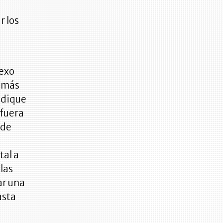
n
r los
sexo
s más
ndique
 fuera
 de
tal a
 las
ar una
asta