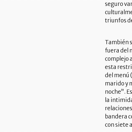
seguro van 
culturalme
triunfos d
También sa
fuera del 
complejo a
esta restr
del menú 
marido y 
noche”. Es
la intimid
relacione
bandera co
con siete 