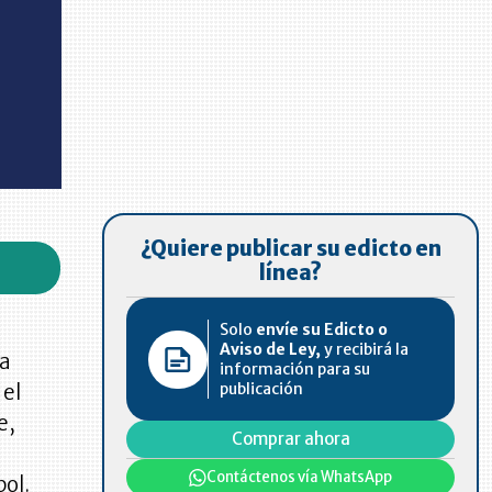
¿Quiere publicar su edicto en
línea?
Solo
envíe su Edicto o
Aviso de Ley,
y recibirá la
ía
información para su
publicación
 el
e,
Comprar ahora
Contáctenos vía WhatsApp
bol.