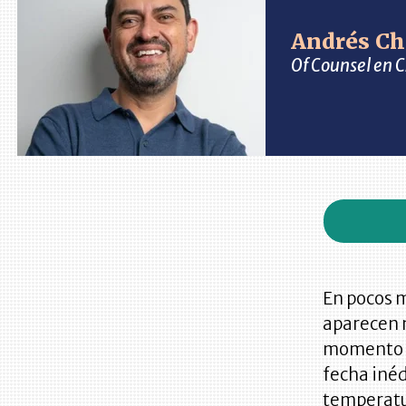
Andrés Ch
Of Counsel en
En pocos m
aparecen n
momento e
fecha iné
temperatur