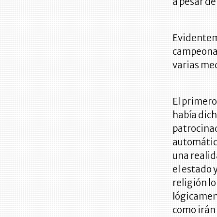
a pesar de
Evidenteme
campeonat
varias med
El primero
había dich
patrocinad
automático
una realid
el estado 
religión l
lógicamen
como irán 