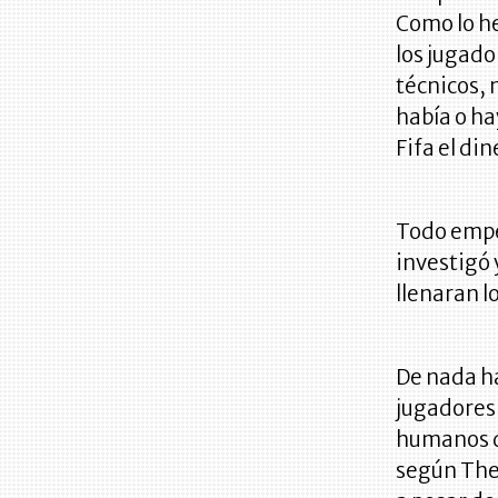
Como lo he
los jugador
técnicos, 
había o h
Fifa el di
Todo empez
investigó 
llenaran lo
De nada ha
jugadores
humanos de
según The