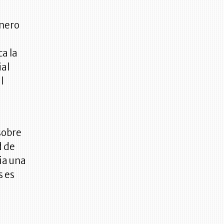
inero
ca la
ial
l
sobre
d de
ia una
s es