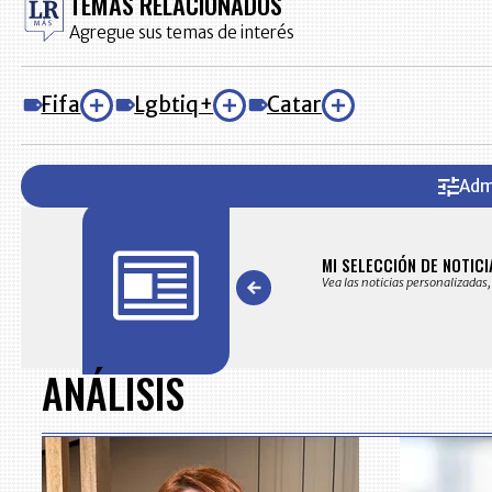
TEMAS RELACIONADOS
Agregue sus temas de interés
Fifa
Lgbtiq+
Catar
Adm
AS
MI SELECCIÓN DE NOTICI
s noticias seleccionadas por nuestro equipo editorial
Vea las noticias personalizadas,
Item
1
of
ANÁLISIS
7