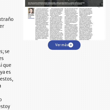
extraño
er
Ver más
s; se
es
si que
ya es
 estos,
a
o
estoy