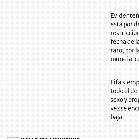
Evidenteme
está por d
restriccio
fecha de 
raro, por l
mundial c
Fifa siemp
todo el de
sexo y pro
vez se enc
baja.