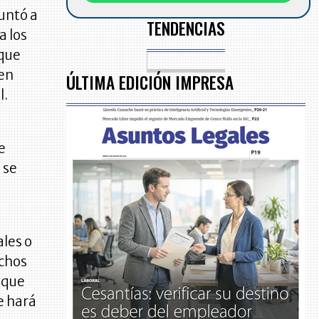
guntó a
TENDENCIAS
a los
rque
 en
ÚLTIMA EDICIÓN IMPRESA
l.
e
 se
ales o
echos
 que
e hará