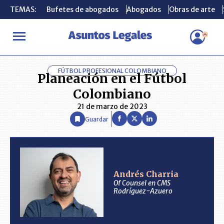
TEMAS:
TEMAS:
Bufetes de abogados
Bufetes de abogados
Abogados
Abogados
Obras de arte
Obras de arte
INICIO
ANÁLISIS
ANDRÉS CHARRIA
Planeación en el Fútbol
FÚTBOL PROFESIONAL COLOMBIANO
Planeación en el Fútbol
Colombiano
21 de marzo de 2023
Guardar
Andrés Charria
Of Counsel en CMS
Rodríguez-Azuero