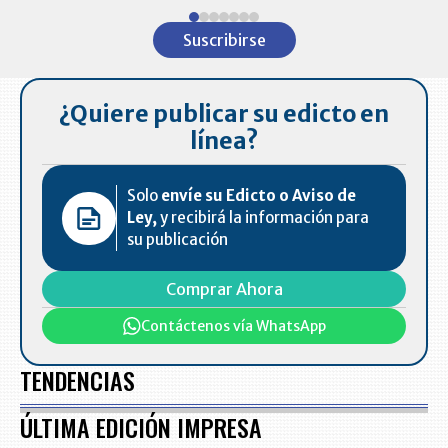
Item
1
Suscribirse
of
7
¿Quiere publicar su edicto en
línea?
Solo
envíe su Edicto o Aviso de
Ley,
y recibirá la información para
su publicación
Comprar Ahora
Contáctenos vía WhatsApp
TENDENCIAS
ÚLTIMA EDICIÓN IMPRESA