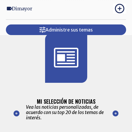
Dimayor
Administre sus temas
BITÁCORA 
ALERTAS
MI SELECCIÓN DE NOTICIAS
Recopilación
ónico las
Vea las noticias personalizadas, de
económicos 
r nuestro
acuerdo con su top 20 de los temas de
comportamie
amente para
interés.
de las 10.0
ventas en C