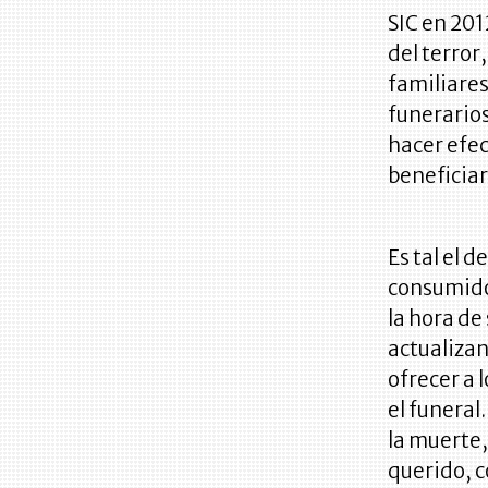
SIC en 20
del terror
familiares
funerarios
hacer efec
beneficiar
Es tal el 
consumido
la hora de
actualizan
ofrecer a 
el funeral
la muerte,
querido, 