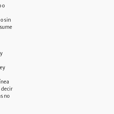
o o
o sin
 asume
 y
ley
línea
 decir
as no
a