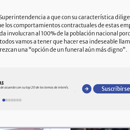
a Superintendencia a que con su característica dilig
ne los comportamientos contractuales de estas em
da involucran al 100% de la población nacional por
 todos vamos a tener que hacer esa indeseable lla
rezcan una “opción de un funeral aún más digno”.
BITÁCORA EMPRESARIAL 10.0
AS
Recopilación clasificada por sectores
 de acuerdo con su top 20 de los temas de interés.
Suscribirse
y detallado de las 10.000 primeras em