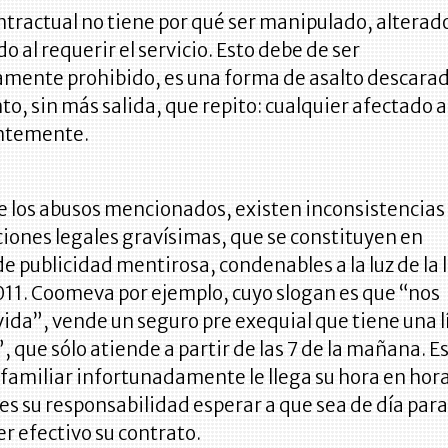
ontractual no tiene por qué ser manipulado, alterad
o al requerir el servicio. Esto debe de ser
amente prohibido, es una forma de asalto descarad
o, sin más salida, que repito: cualquier afectado
entemente.
 los abusos mencionados, existen inconsistencias
iones legales gravísimas, que se constituyen en
de publicidad mentirosa, condenables a la luz de la 
11. Coomeva por ejemplo, cuyo slogan es que “nos
a vida”, vende un seguro pre exequial que tiene una 
, que sólo atiende a partir de las 7 de la mañana. Es
u familiar infortunadamente le llega su hora en hor
 es su responsabilidad esperar a que sea de día par
r efectivo su contrato.