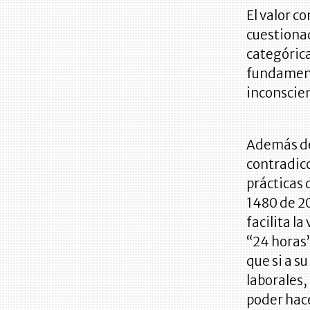
El valor c
cuestionad
categóric
fundament
inconsci
Además de
contradicc
prácticas 
1480 de 20
facilita l
“24 horas”
que si a s
laborales,
poder hace