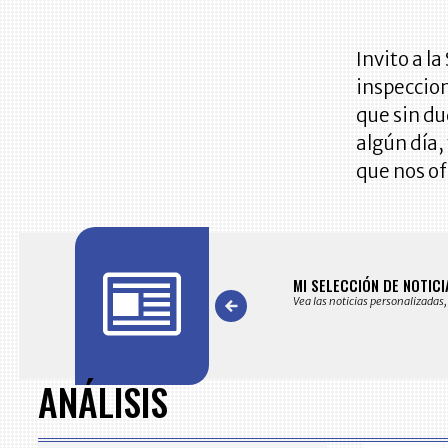
Invito a l
inspeccio
que sin du
algún día,
que nos of
AS
MI SELECCIÓN DE NOTICI
s noticias seleccionadas por nuestro equipo editorial
Vea las noticias personalizadas,
Item
1
of
ANÁLISIS
7