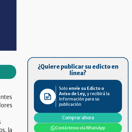
¿Quiere publicar su edicto en
línea?
Solo
envíe su Edicto o
Aviso de Ley,
y recibirá la
antes
información para su
publicación
dores
Comprar ahora
s
Contáctenos vía WhatsApp
os, la