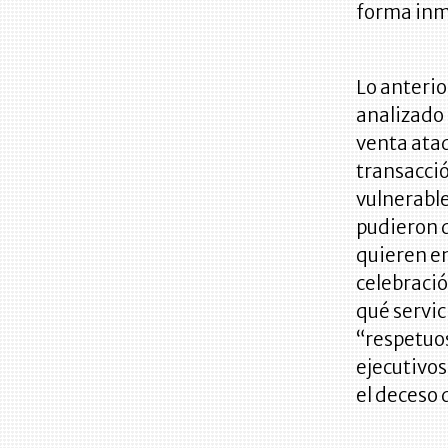
forma inm
Lo anteri
analizado 
venta atad
transacci
vulnerable
pudieron d
quieren en
celebració
qué servic
“respetuos
ejecutivos
el deceso 