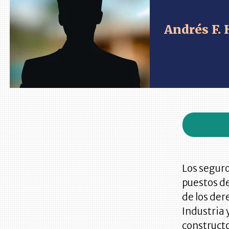
Andrés F. 
Los segur
puestos de
de los der
Industria 
constructo