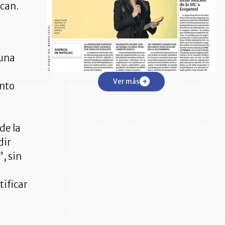
zcan.
 una
Ver más
ento
de la
dir
, sin
tificar