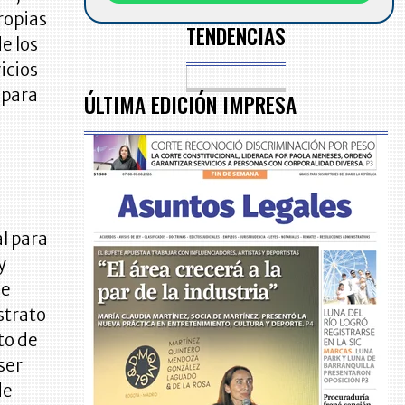
ropias
TENDENCIAS
e los
icios
 para
ÚLTIMA EDICIÓN IMPRESA
l para
y
de
strato
to de
ser
de