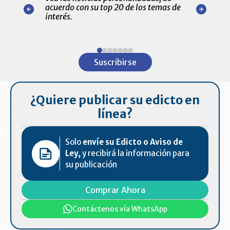
r nuestro
acuerdo con su top 20 de los temas de
comportamie
amente para
interés.
de las 10.0
ventas en C
Item
1
Suscribirse
of
7
¿Quiere publicar su edicto en
línea?
Solo
envíe su Edicto o Aviso de
Ley,
y recibirá la información para
su publicación
Comprar Ahora
Contáctenos vía WhatsApp