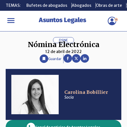
TEMAS:
TEMAS:
Bufetes de abogados
Bufetes de abogados
Abogados
Abogados
Obras de arte
Obras de arte
INICIO
ANÁLISIS
CAROLINA BOBILLIER
Nómina Electrónica
DSNE
Nómina Electrónica
12 de abril de 2022
Guardar
Carolina Bobillier
Socia