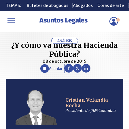
TEMAS:
TEMAS:
Bufetes de abogados
Bufetes de abogados
Abogados
Abogados
Obras de arte
Obras de arte
INICIO
ANÁLISIS
CRISTIAN VELANDIA ROCHA
¿Y cómo va nu
ANÁLISIS
¿Y cómo va nuestra Hacienda
Pública?
08 de octubre de 2015
Guardar
Cristian Velandia
Rocha
Presidente de JAM Colombia