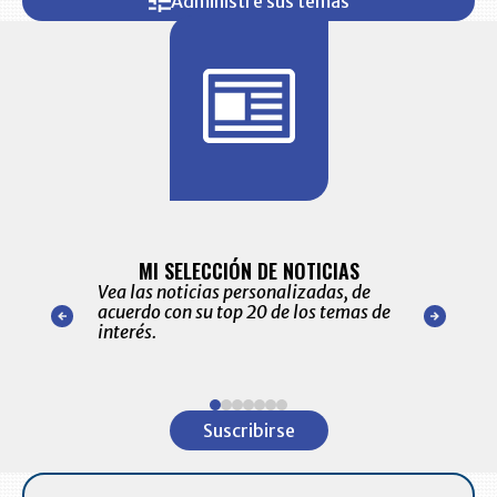
Administre sus temas
BITÁCORA 
ALERTAS
MI SELECCIÓN DE NOTICIAS
Recopilación
ónico las
Vea las noticias personalizadas, de
económicos 
r nuestro
acuerdo con su top 20 de los temas de
comportamie
amente para
interés.
de las 10.0
ventas en C
Item
1
Suscribirse
of
7