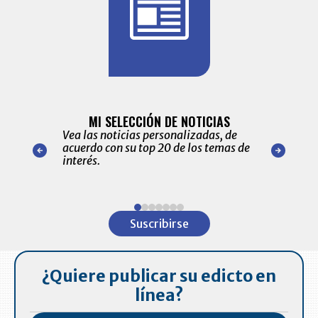
BITÁCORA 
ALERTAS
MI SELECCIÓN DE NOTICIAS
Recopilación
ónico las
Vea las noticias personalizadas, de
económicos 
r nuestro
acuerdo con su top 20 de los temas de
comportamie
amente para
interés.
de las 10.0
ventas en C
Item
1
Suscribirse
of
7
¿Quiere publicar su edicto en
línea?