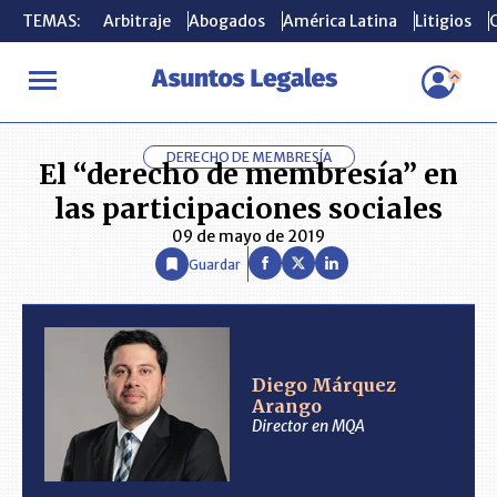
TEMAS:
TEMAS:
Arbitraje
Arbitraje
Abogados
Abogados
América Latina
América Latina
Litigios
Litigios
C
C
INICIO
ANÁLISIS
DIEGO MÁRQUEZ ARANGO
El “derecho de 
DERECHO DE MEMBRESÍA
El “derecho de membresía” en
las participaciones sociales
09 de mayo de 2019
Guardar
Diego Márquez
Arango
Director en MQA