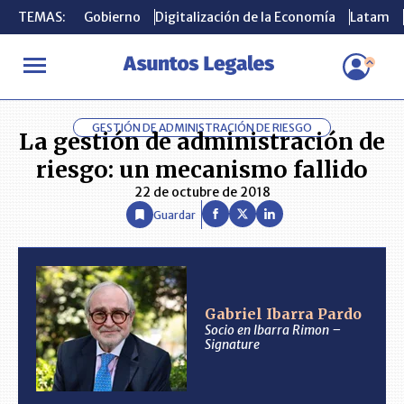
TEMAS:
TEMAS:
Gobierno
Gobierno
Digitalización de la Economía
Digitalización de la Economía
Latam
Latam
INICIO
ANÁLISIS
GABRIEL IBARRA PARDO
La gestión de adm
GESTIÓN DE ADMINISTRACIÓN DE RIESGO
La gestión de administración de
riesgo: un mecanismo fallido
22 de octubre de 2018
Guardar
Gabriel Ibarra Pardo
Socio en Ibarra Rimon –
Signature