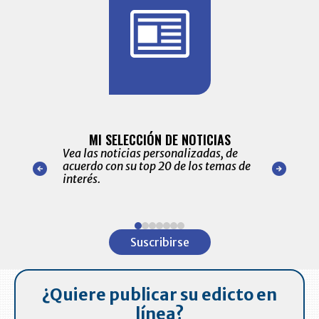
BITÁCORA 
ALERTAS
MI SELECCIÓN DE NOTICIAS
Recopilación
ónico las
Vea las noticias personalizadas, de
económicos 
r nuestro
acuerdo con su top 20 de los temas de
comportamie
amente para
interés.
de las 10.0
ventas en C
Item
1
Suscribirse
of
7
¿Quiere publicar su edicto en
línea?