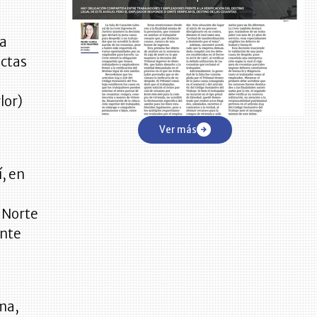
la
uctas
lor)
Ver más
, en
 Norte
ente
sma,