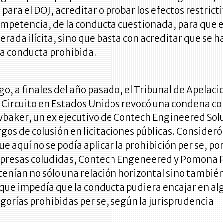
 para el DOJ, acreditar o probar los efectos restrict
ompetencia, de la conducta cuestionada, para que e
erada ilícita, sino que basta con acreditar que se h
la conducta prohibida.
o, a finales del año pasado, el Tribunal de Apelaci
 Circuito en Estados Unidos revocó una condena co
wbaker, un ex ejecutivo de Contech Engineered Sol
rgos de colusión en licitaciones públicas. Consideró
ue aquí no se podía aplicar la prohibición per se, p
mpresas coludidas, Contech Engeneered y Pomona 
tenían no sólo una relación horizontal sino tambié
o que impedía que la conducta pudiera encajar en a
egorías prohibidas per se, según la jurisprudencia