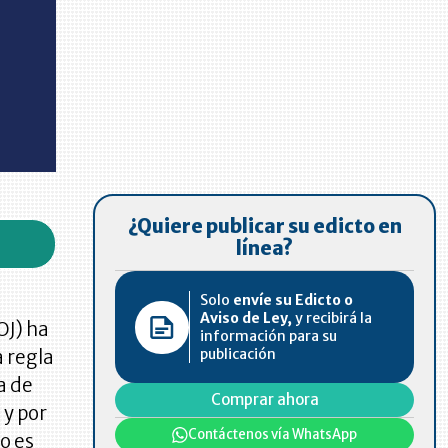
¿Quiere publicar su edicto en
línea?
Solo
envíe su Edicto o
Aviso de Ley,
y recibirá la
OJ) ha
información para su
publicación
a regla
a de
Comprar ahora
 y por
Contáctenos vía WhatsApp
o es