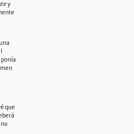
te y
amente
 una
l
 ponía
gimen
evé que
deberá
ino