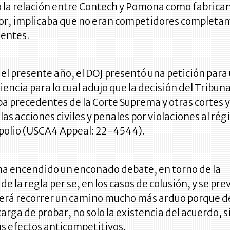
 la relación entre Contech y Pomona como fabrican
dor, implicaba que no eran competidores complet
entes.
el presente año, el DOJ presentó una petición para
encia para lo cual adujo que la decisión del Tribuna
a precedentes de la Corte Suprema y otras cortes y
 las acciones civiles y penales por violaciones al ré
olio (USCA4 Appeal: 22-4544).
 ha encendido un enconado debate, en torno de la
de la regla per se, en los casos de colusión, y se pr
berá recorrer un camino mucho más arduo porque 
carga de probar, no solo la existencia del acuerdo, s
s efectos anticompetitivos.