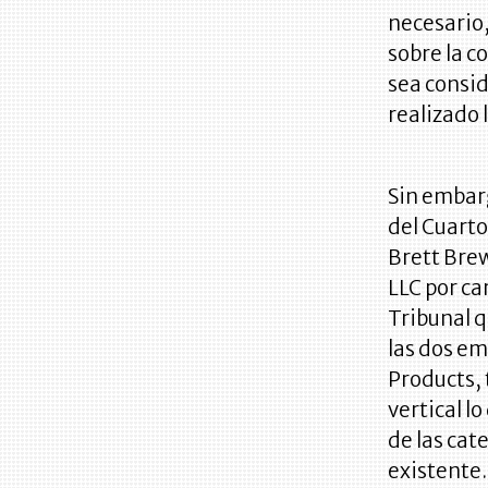
necesario,
sobre la c
sea consid
realizado 
Sin embarg
del Cuarto
Brett Bre
LLC por ca
Tribunal q
las dos e
Products, 
vertical l
de las cat
existente.