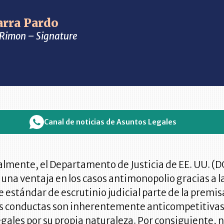
arra Pardo
a Rimon – Signature
Canal de noticias de Asuntos Legales
lmente, el Departamento de Justicia de EE. UU. (D
una ventaja en los casos antimonopolio gracias a l
te estándar de escrutinio judicial parte de la premis
as conductas son inherentemente anticompetitivas
legales por su propia naturaleza. Por consiguiente, n