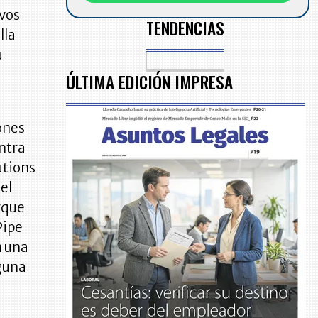
ivos
TENDENCIAS
lla
a
ÚLTIMA EDICIÓN IMPRESA
ones
ntra
utions
 el
orque
Pipe
n una
lguna