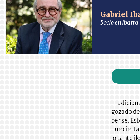
Gabriel Ib
Socio en Ibarr
Tradiciona
gozado de 
per se. Es
que ciert
lo tanto i