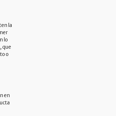
ten la
imer
n lo
, que
to o
an en
ducta