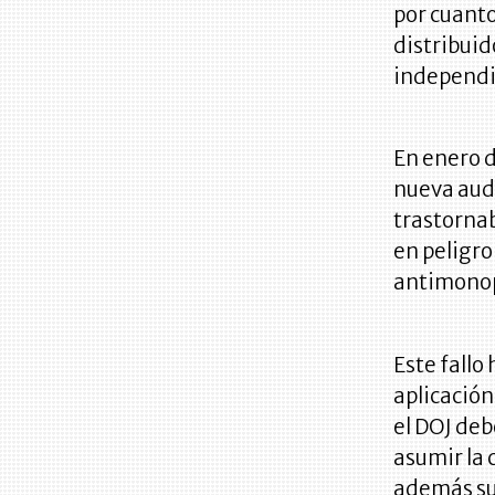
por cuanto
distribui
independi
En enero d
nueva audi
trastornab
en peligro
antimonop
Este fallo
aplicación 
el DOJ de
asumir la 
además su