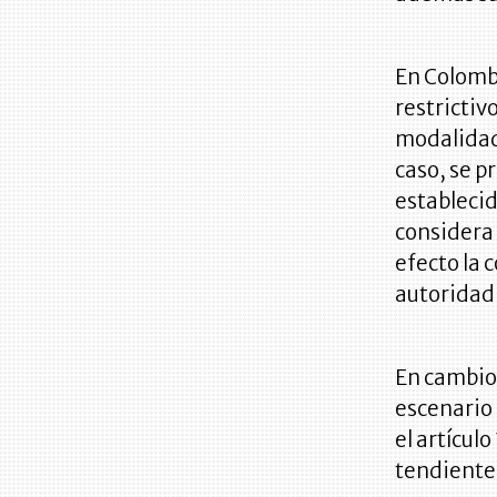
En Colomb
restrictiv
modalidad 
caso, se p
establecid
considera 
efecto la c
autoridad 
En cambio,
escenario 
el artícul
tendiente 