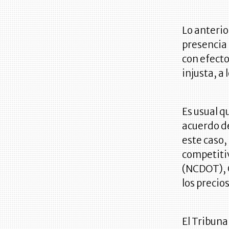
Lo anterior
presencia 
con efecto
injusta, a
Es usual q
acuerdo de
este caso
competiti
(NCDOT), 
los precios
El Tribuna