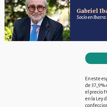
Gabriel Ib
Socio en Ibarr
En este es
de 37,9% 
el precio 
en la Ley 
confeccio