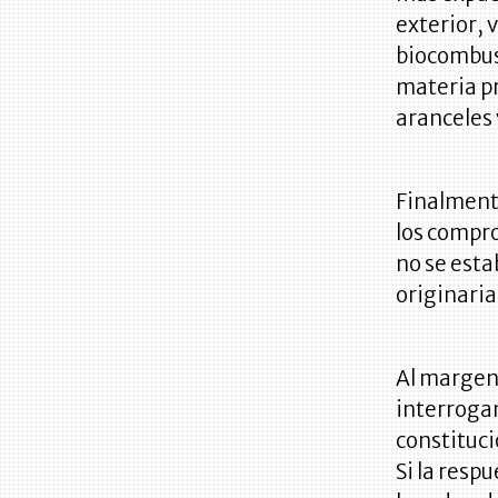
exterior, 
biocombust
materia pr
aranceles 
Finalmente
los compro
no se esta
originaria
Al margen 
interrogan
constituci
Si la resp