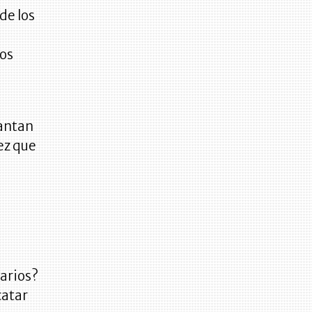
de los
tos
rantan
ez que
larios?
catar