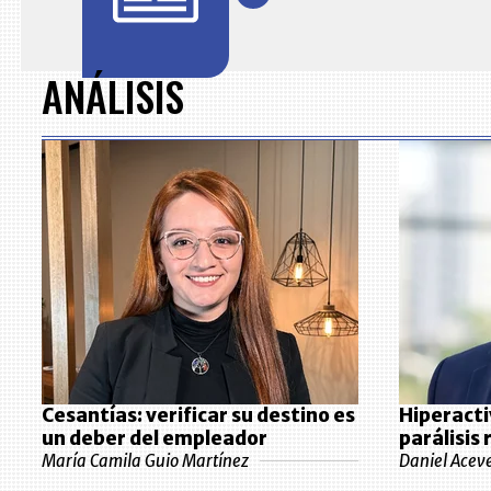
Item
1
of
ANÁLISIS
7
Cesantías: verificar su destino es
Hiperacti
un deber del empleador
parálisis
María Camila Guio Martínez
Daniel Acev