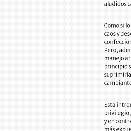
aludidos c
Como si lo
caos y des
confeccion
Pero, adem
manejo ara
principio 
suprimiría
cambiante
Esta intro
privilegio
y en contr
más expues