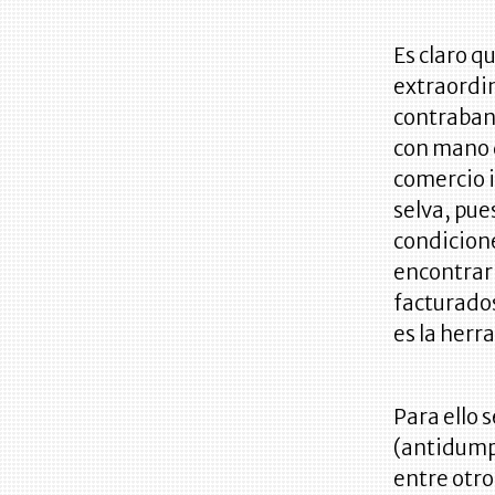
Es claro q
extraordin
contraband
con mano d
comercio i
selva, pue
condicione
encontrar
facturados
es la her
Para ello
(antidump
entre otro