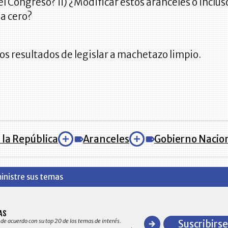
el Congreso? ii) ¿Modificar estos aranceles o inclus
 a cero?
los resultados de legislar a machetazo limpio.
 la República
Aranceles
Gobierno Nacio
inistre sus temas
BITÁCORA EMPRESARIAL 10.0
AS
Recopilación clasificada por sectores
 de acuerdo con su top 20 de los temas de interés.
Suscribirse
y detallado de las 10.000 primeras em