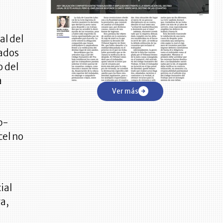
al del
rados
o del
a
Ver más
b-
cel no
ial
a,