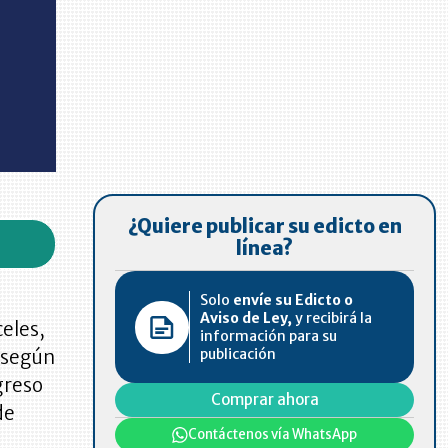
¿Quiere publicar su edicto en
línea?
Solo
envíe su Edicto o
Aviso de Ley,
y recibirá la
celes,
información para su
publicación
-según
greso
Comprar ahora
de
Contáctenos vía WhatsApp