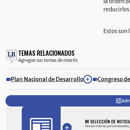
la orden d
reducirlos
Estos son 
TEMAS RELACIONADOS
Agregue sus temas de interés
Plan Nacional de Desarrollo
Congreso de
Adm
AS
MI SELECCIÓN DE NOTICI
s noticias seleccionadas por nuestro equipo editorial
Vea las noticias personalizadas,