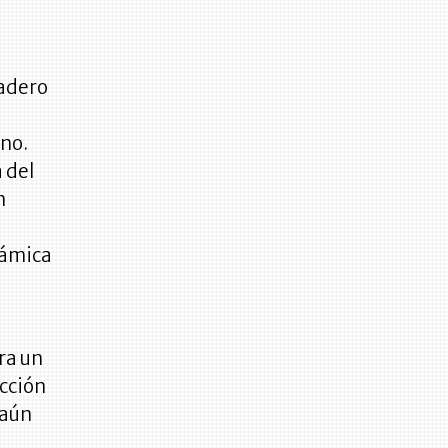
dadero
rno.
 del
n
námica
ra un
ección
 aún