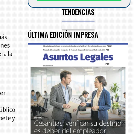
TENDENCIAS
ÚLTIMA EDICIÓN IMPRESA
más
ones
ra la
e
ier
úblico
pete y