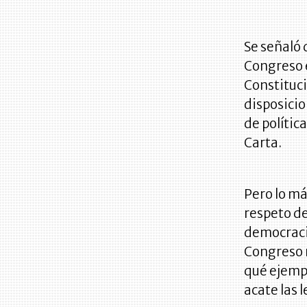
Se señaló 
Congreso 
Constituci
disposici
de polític
Carta.
Pero lo má
respeto de
democracia
Congreso n
qué ejemp
acate las 