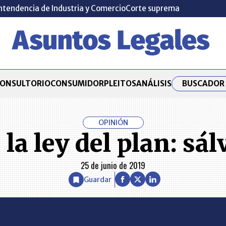
ntendencia de Industria y Comercio
Corte suprema
BUSCADOR 
ONSULTORIO
CONSUMIDOR
PLEITOS
ANÁLISIS
OPINIÓN
 la ley del plan: sá
25 de junio de 2019
Guardar