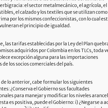
verbigracia: el sector metalmecánico, el agrícola, el 
ibles, el calzado y los textiles que se utilizan como
ima por los mismos confeccionistas, con lo cual es
vulneran el principio de igualdad.
, las tarifas establecidas por la Ley del Plan queb
misos adquiridos por Colombia en los TLCs, toda v
blece excepción alguna para las importaciones
s de los socios comerciales del país.
de lo anterior, cabe formular los siguientes
tes: ¿Conserva el Gobierno sus facultades
onales para manejar y modificar los niveles arance
uesta es positiva, puede el Gobierno: i) ¿Negarse a a