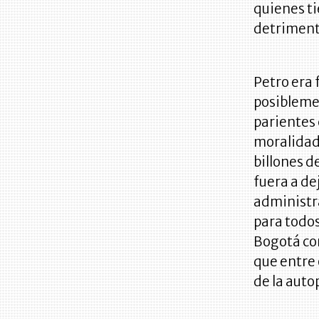
quienes ti
detriment
Petro era
posiblemen
parientes 
moralidad 
billones d
fuera a de
administra
para todos
Bogotá com
que entre 
de la auto