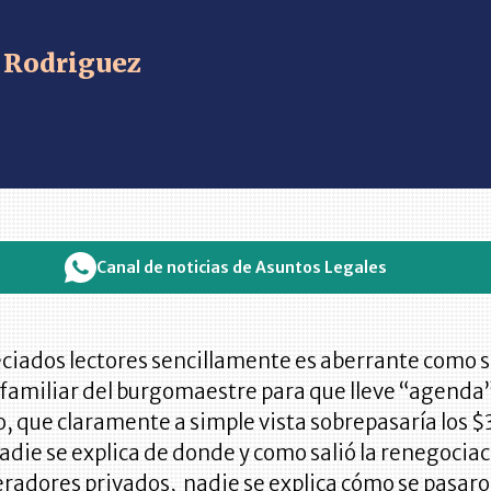
 Rodriguez
Canal de noticias de Asuntos Legales
eciados lectores sencillamente es aberrante como 
 familiar del burgomaestre para que lleve “agenda
, que claramente a simple vista sobrepasaría los $
nadie se explica de donde y como salió la renegocia
eradores privados, nadie se explica cómo se pasaro