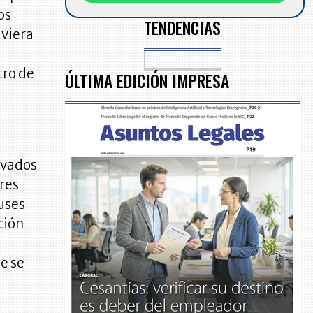
os
TENDENCIAS
uviera
tro de
ÚLTIMA EDICIÓN IMPRESA
rivados
res
buses
ción
e se