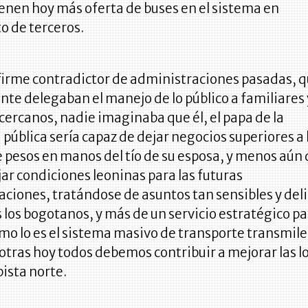
enen hoy más oferta de buses en el sistema en
o de terceros.
 firme contradictor de administraciones pasadas, 
te delegaban el manejo de lo público a familiares 
cercanos, nadie imaginaba que él, el papa de la
pública sería capaz de dejar negocios superiores a 
e pesos en manos del tío de su esposa, y menos aún
jar condiciones leoninas para las futuras
ciones, tratándose de asuntos tan sensibles y del
 los bogotanos, y más de un servicio estratégico p
o lo es el sistema masivo de transporte transmile
otras hoy todos debemos contribuir a mejorar las l
pista norte.