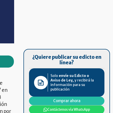
¿Quiere publicar su edicto en
línea?
Solo
envíe su Edicto o
Aviso de Ley,
y recibirá la
se
información para su
publicación
” en
3
Comprar ahora
ción
Contáctenos vía WhatsApp
n por