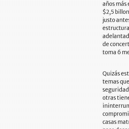
años más e
$2,5 billo
justo antes
estructura
adelantado
de concert
toma 6 mes
Quizás est
temas que
seguridad 
otras tien
ininterru
compromiso
casas matr