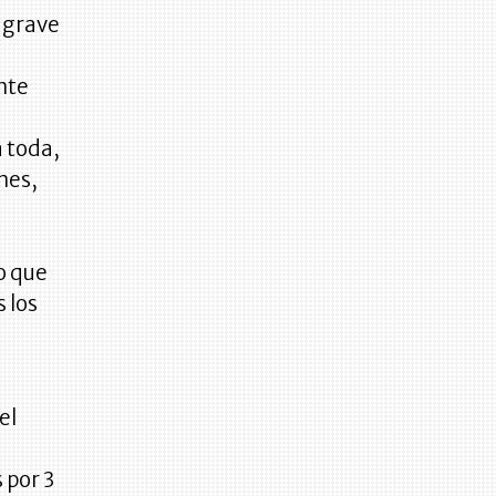
s grave
nte
a toda,
nes,
lo que
 los
el
 por 3