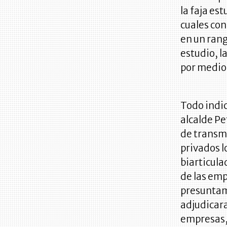
la faja es
cuales con
en un rang
estudio, l
por medio 
Todo indic
alcalde Pe
de transmi
privados l
biarticula
de las emp
presuntame
adjudicara
empresas,