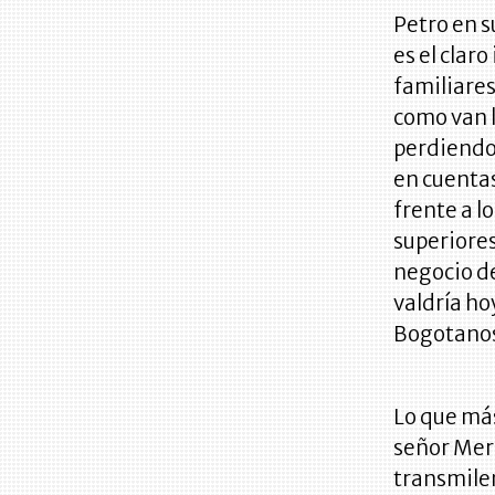
Petro en s
es el clar
familiare
como van l
perdiendo 
en cuentas
frente a l
superiores
negocio de
valdría h
Bogotano
Lo que más
señor Merl
transmilen