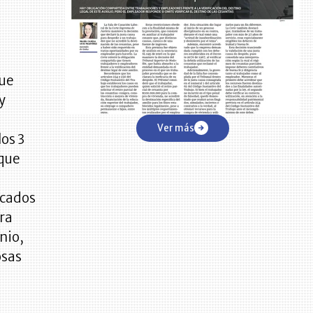
que
y
Ver más
los 3
 que
icados
ara
nio,
osas