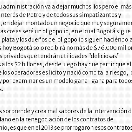
u administración va a dejar muchos líos pero el má
o interés de Petro y de todos sus simpatizantes y
s, en dejar montado un negocio que muy segurame
as cosas será un oligopolio, en el cual Bogotá sigue
plata y los dueños del oligopolio siguen haciéndol
 hoy Bogotá solo recibirá no más de $76.000 millo
os privados que tendrán utilidades “deliciosas”
 a los $2 billones, desde luego hay que partir que el
 los operadores es licito y nació como tal a riesgo, 
oy por examinar es un modelo gana-gana para todos
s.
 sorprende y crea mal sabores de la intervención d
ano en la renegociación de los contratos de
io, es que en el 2013 se prorrogaron esos contratos