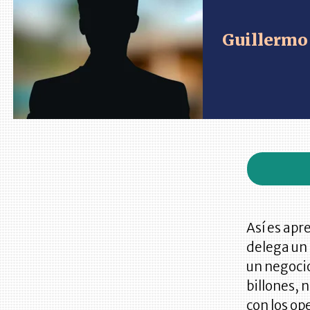
Guillermo
Así es apr
delega un
un negocio
billones, 
con los op