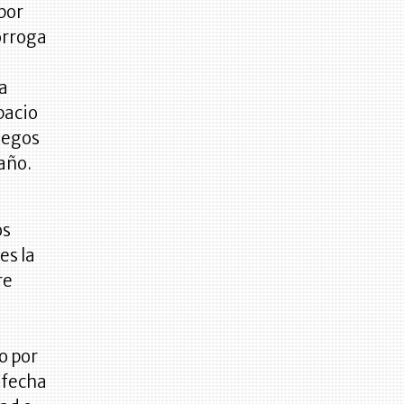
por
orroga
ha
pacio
liegos
año.
os
es la
re
o por
 fecha