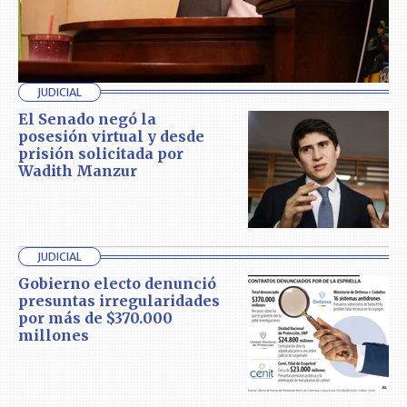
JUDICIAL
El Senado negó la
posesión virtual y desde
prisión solicitada por
Wadith Manzur
JUDICIAL
Gobierno electo denunció
presuntas irregularidades
por más de $370.000
millones