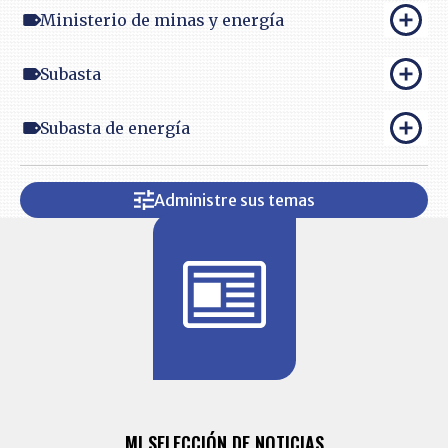
Ministerio de minas y energía
Subasta
Subasta de energía
Administre sus temas
BITÁCORA 
ALERTAS
MI SELECCIÓN DE NOTICIAS
Recopilación