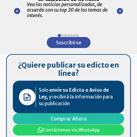
ónico las
Vea las noticias personalizadas, de
económicos 
r nuestro
acuerdo con su top 20 de los temas de
comportamie
amente para
interés.
de las 10.0
ventas en C
Item
1
Suscribirse
of
7
¿Quiere publicar su edicto en
línea?
Solo
envíe su Edicto o Aviso de
Ley,
y recibirá la información para
su publicación
Comprar Ahora
Contáctenos vía WhatsApp