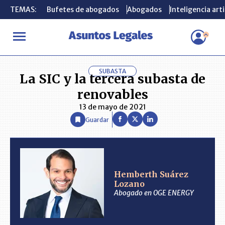
TEMAS:
TEMAS:
Bufetes de abogados
Bufetes de abogados
Abogados
Abogados
Inteligencia arti
Inteligencia arti
INICIO
ANÁLISIS
HEMBERTH SUÁREZ LOZANO
La SIC y la t
SUBASTA
La SIC y la tercera subasta de
renovables
13 de mayo de 2021
Guardar
Hemberth Suárez
Lozano
Abogado en OGE ENERGY