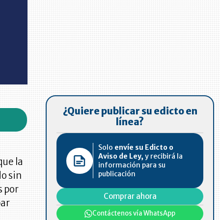
¿Quiere publicar su edicto en
línea?
Solo
envíe su Edicto o
Aviso de Ley,
y recibirá la
que la
información para su
publicación
o sin
s por
Comprar ahora
bar
Contáctenos vía WhatsApp