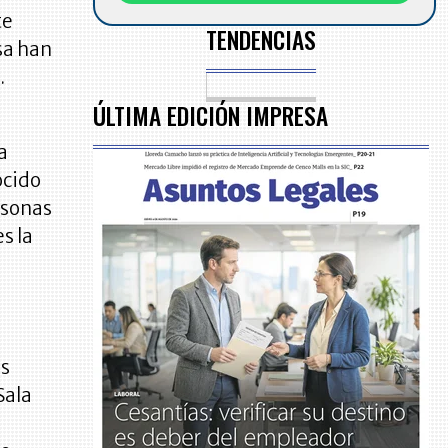
te
TENDENCIAS
sa han
.
ÚLTIMA EDICIÓN IMPRESA
a
ocido
rsonas
s la
os
Sala