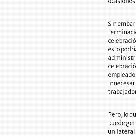
ocasiones,
Sin embarg
terminació
celebració
esto podrí
administra
celebració
empleadore
innecesari
trabajador
Pero, lo q
puede gen
unilateral