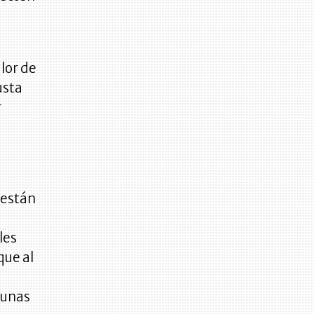
lor de
usta
r
 están
les
que al
gunas