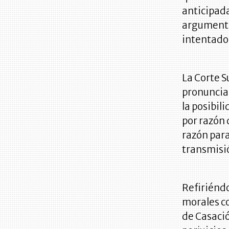
anticipada
argumento
intentado
La Corte S
pronunciad
la posibil
por razón 
razón para
transmisió
Refiriéndo
morales co
de Casació