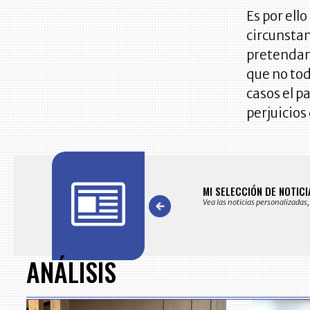
Es por ell
circunstan
pretendan 
que no tod
casos el p
perjuicios
AS
MI SELECCIÓN DE NOTICI
s noticias seleccionadas por nuestro equipo editorial
Vea las noticias personalizadas,
Item
1
of
ANÁLISIS
7