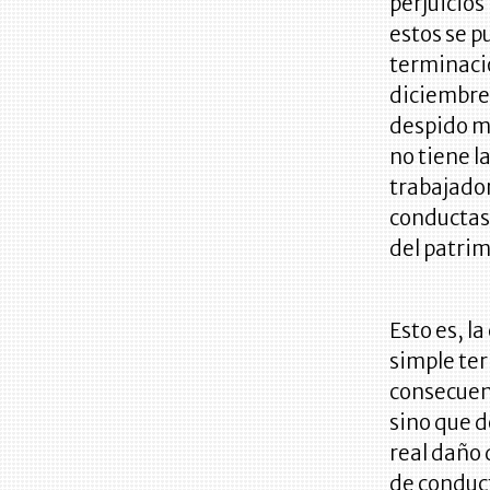
perjuicios
estos se p
terminació
diciembre 
despido mi
no tiene l
trabajador
conductas
del patri
Esto es, l
simple ter
consecuen
sino que d
real daño 
de conduct