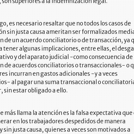
 son superiores a la indemnización legal.
o, es necesario resaltar que no todos los casos de
n sin justa causa ameritan ser formalizados medi
n de un acuerdo conciliatorio o de transacción, ya 
a tener algunas implicaciones, entre ellas, el desg
tivo y del aparato judicial -como consecuencia de 
n de acuerdos conciliatorios o transaccionales- o q
s incurran en gastos adicionales -y a veces
os- al pagar una suma transaccional o conciliatoria
, sin estar obligado a ello.
ue más llama la atención es la falsa expectativa que
erar en los trabajadores despedidos de manera
 y sin justa causa, quienes a veces son motivados a