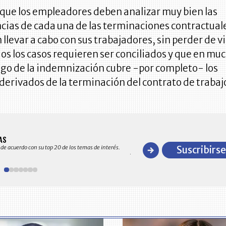
o que los empleadores deben analizar muy bien las
cias de cada una de las terminaciones contractual
llevar a cabo con sus trabajadores, sin perder de v
os los casos requieren ser conciliados y que en mu
ago de la indemnización cubre -por completo- los
 derivados de la terminación del contrato de trabaj
BITÁCORA EMPRESARIAL 10.0
AS
Recopilación clasificada por sectores
 de acuerdo con su top 20 de los temas de interés.
Suscribirse
y detallado de las 10.000 primeras em