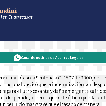
andini
al en Cuatrecasas
Canal de noticias de Asuntos Legales
ncia inició con la Sentencia C-1507 de 2000, en la 
titucional precisó que la indemnización por despid
a repara el lucro cesante y daño emergente sufrido
ador despedido, a menos que este último pueda pro
 un perjuicio más grave que el tasado de manera