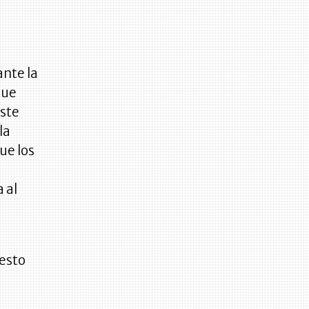
ante la
que
aste
la
ue los
 al
 esto