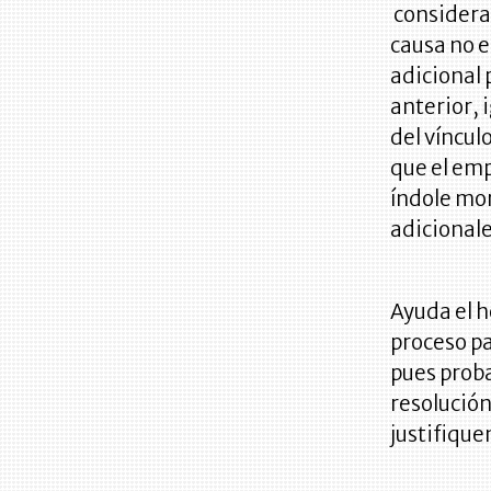
considerar
causa no e
adicional 
anterior, 
del víncul
que el em
índole mor
adicional
Ayuda el h
proceso pa
pues prob
resolución
justifique