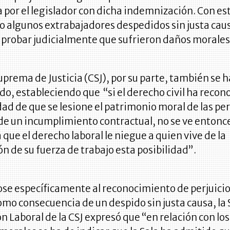
 por el legislador con dicha indemnización. Con es
 algunos extrabajadores despedidos sin justa cau
 probar judicialmente que sufrieron daños morales
uprema de Justicia (CSJ), por su parte, también se h
o, estableciendo que “si el derecho civil ha recon
idad de que se lesione el patrimonio moral de las pe
de un incumplimiento contractual, no se ve entonce
 que el derecho laboral le niegue a quien vive de la
n de su fuerza de trabajo esta posibilidad”.
se específicamente al reconocimiento de perjuici
mo consecuencia de un despido sin justa causa, la 
n Laboral de la CSJ expresó que “en relación con los