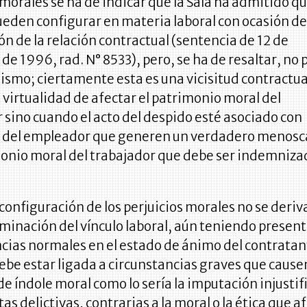
 morales se ha de indicar que la Sala ha admitido q
ueden configurar en materia laboral con ocasión de
n de la relación contractual (sentencia de 12 de
de 1996, rad. N° 8533), pero, se ha de resaltar, no p
smo; ciertamente esta es una vicisitud contractua
a virtualidad de afectar el patrimonio moral del
 sino cuando el acto del despido esté asociado con
 del empleador que generen un verdadero menos
monio moral del trabajador que debe ser indemniza
a configuración de los perjuicios morales no se deriva
minación del vínculo laboral, aún teniendo present
cias normales en el estado de ánimo del contratan
ebe estar ligada a circunstancias graves que cause
de índole moral como lo sería la imputación injusti
as delictivas, contrarias a la moral o la ética que a