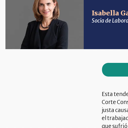
Isabella G
Socia de Labor
Esta tende
Corte Cons
justa caus
el trabaj
que sufrió