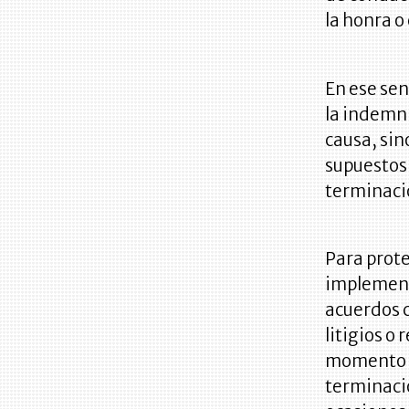
la honra o
En ese sen
la indemni
causa, sin
supuestos 
terminació
Para prote
implement
acuerdos c
litigios o
momento de
terminaci