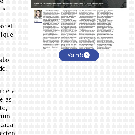
ue
 la
or el
l que
Ver más
cabo
do.
 de la
e las
te,
n un
ficada
fecten