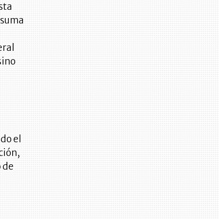
sta
a suma
eral
sino
e
do el
ción,
 de