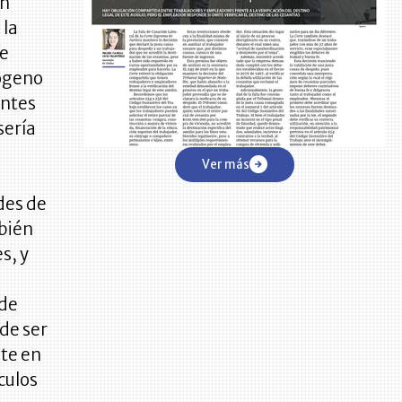
ón
 la
de
rógeno
entes
sería
Ver más
des de
mbién
s, y
 de
 de ser
nte en
culos