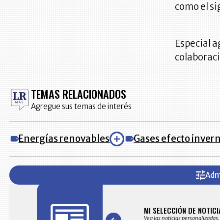
como el si
Especial 
colaboraci
TEMAS RELACIONADOS
Agregue sus temas de interés
Energías renovables
Gases efecto inver
Adm
AS
MI SELECCIÓN DE NOTICI
s noticias seleccionadas por nuestro equipo editorial
Vea las noticias personalizadas,