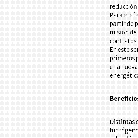
reducción
Para el ef
partir de 
misión de
contratos 
En este se
primeros 
una nueva 
energétic
Beneficio
Distintas
hidrógeno 