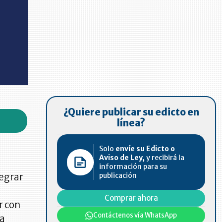
¿Quiere publicar su edicto en
línea?
Solo
envíe su Edicto o
Aviso de Ley,
y recibirá la
información para su
publicación
tegrar
Comprar ahora
r con
Contáctenos vía WhatsApp
la