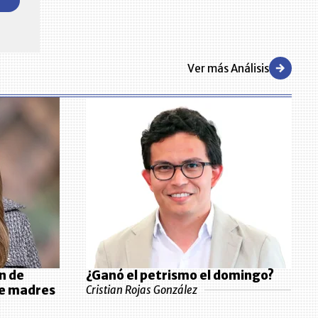
presas en ventas en Colombia
desarrollo de los negocios en el país.
Ver más Análisis
n de
¿Ganó el petrismo el domingo?
de madres
Cristian Rojas González