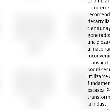
colombian
como en ef
recomenda
desarroll
tiene una
generados 
una pieza 
almacenam
inconvenie
transporte
podrá ser 
utilizarse
fundament
escasez. P
transforma
la industr