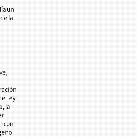
día un
de la
ve,
uración
 de Ley
, la
er
n con
ógeno