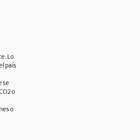
e. Lo
el país
e se
 CO2 o
nes o