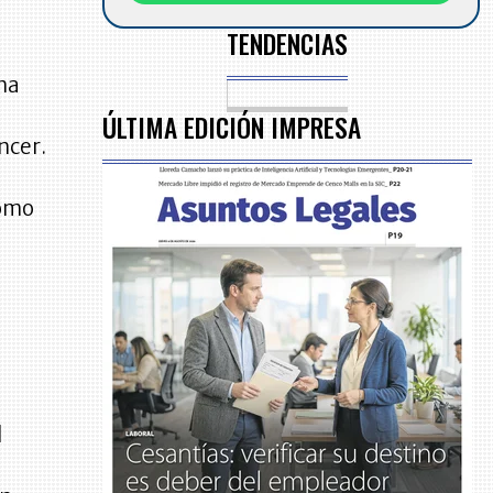
TENDENCIAS
a
una
ÚLTIMA EDICIÓN IMPRESA
ncer.
como
l