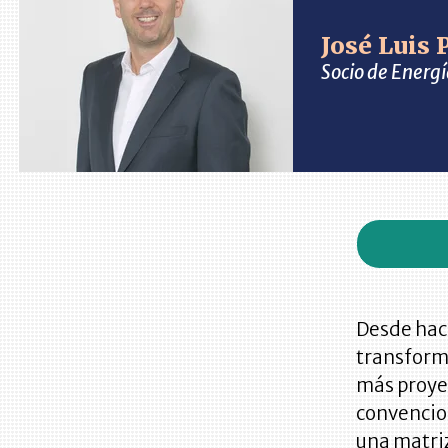
José Luis 
Socio de Energ
Desde hace
transforma
más proyec
convencion
una matri