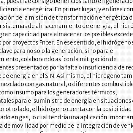
a, pues trae consigo beneficios tanto en generaci
iciencia energética. En primer lugar, y en línea con
ción de la misión de transformación energética 
ar sistemas de almacenamiento de energía, el hid
 gran capacidad para almacenar los posibles exced
por proyectos Fncer. En ese sentido, el hidrógeno 
clave para no solo la generación, sino para el
iento, colaborando así con la mitigación de
ntes presentados por la falta o insuficiencia de re
 de energía en el SIN. Así mismo, el hidrógeno ta
mezclado con gas natural, o diferentes combustible
 como insumo para los generadores térmicos,
ales para el suministro de energía en situaciones
or otro lado, el hidrógeno cuenta con la posibilidad
do en gas, lo cual tendría una aplicación importa
ia de movilidad por medio de la integración de vehí