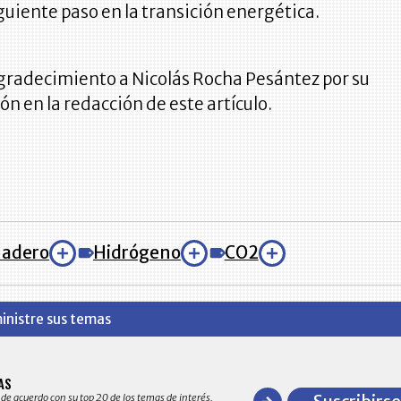
guiente paso en la transición energética.
agradecimiento a Nicolás Rocha Pesántez por su
ón en la redacción de este artículo.
nadero
Hidrógeno
CO2
inistre sus temas
BITÁCORA EMPRESARIAL 10.0
AS
Recopilación clasificada por sectores
 de acuerdo con su top 20 de los temas de interés.