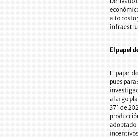
Derivado d
económicos
alto costo
infraestru
El papel d
El papel d
pues para 
investigac
a largo pl
371 de 202
producción
adoptado c
incentivos