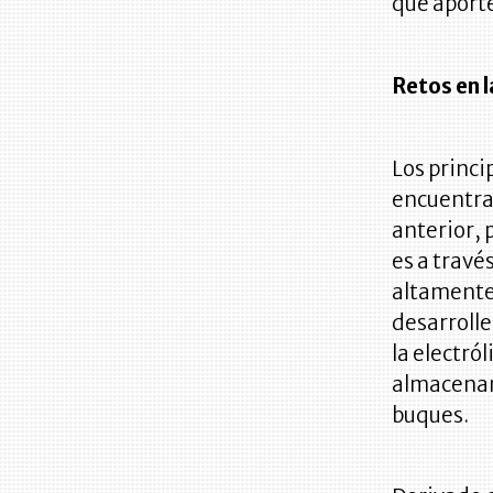
que aporte
Retos en 
Los princi
encuentra
anterior, 
es a travé
altamente
desarroll
la electró
almacenami
buques.