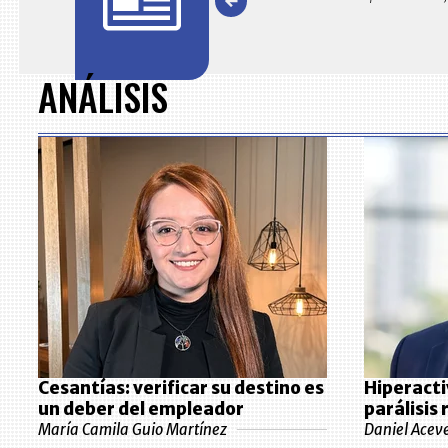
Item
1
of
ANÁLISIS
7
Cesantías: verificar su destino es
Hiperacti
un deber del empleador
parálisis
María Camila Guio Martínez
Daniel Acev