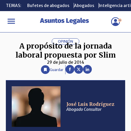
TEMAS:
TEMAS:
Bufetes de abogados
Bufetes de abogados
Abogados
Abogados
Inteligencia arti
Inteligencia arti
INICIO
ANÁLISIS
JOSÉ LUIS RODRÍGUEZ
A propósito de la jo
OPINIÓN
A propósito de la jornada
laboral propuesta por Slim
29 de julio de 2014
Guardar
José Luis Rodríguez
Abogado Consultor