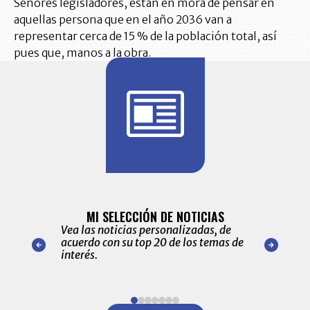
Señores legisladores, están en mora de pensar en
aquellas persona que en el año 2036 van a
representar cerca de 15 % de la población total, así
pues que, manos a la obra.
BITÁCORA 
ALERTAS
MI SELECCIÓN DE NOTICIAS
Recopilación
ónico las
Vea las noticias personalizadas, de
económicos 
r nuestro
acuerdo con su top 20 de los temas de
comportamie
amente para
interés.
de las 10.0
ventas en C
Item
1