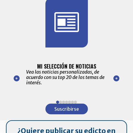
BITÁCORA 
ALERTAS
MI SELECCIÓN DE NOTICIAS
Recopilación
ónico las
Vea las noticias personalizadas, de
económicos 
r nuestro
acuerdo con su top 20 de los temas de
comportamie
amente para
interés.
de las 10.0
ventas en C
Item
1
Suscribirse
of
7
¿Quiere publicar su edicto en