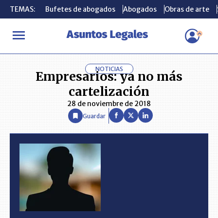
TEMAS:
TEMAS:
Bufetes de abogados
Bufetes de abogados
Abogados
Abogados
Obras de arte
Obras de arte
INICIO
ANÁLISIS
Empresarios: ya no más cartelización
NOTICIAS
Empresarios: ya no más
cartelización
28 de noviembre de 2018
Guardar