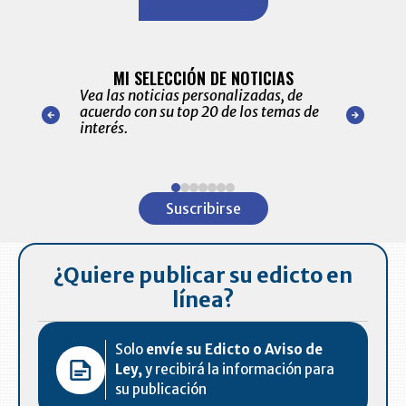
BITÁCORA 
ALERTAS
MI SELECCIÓN DE NOTICIAS
Recopilación
ónico las
Vea las noticias personalizadas, de
económicos 
r nuestro
acuerdo con su top 20 de los temas de
comportamie
amente para
interés.
de las 10.0
ventas en C
Item
1
Suscribirse
of
7
¿Quiere publicar su edicto en
línea?
Solo
envíe su Edicto o Aviso de
Ley,
y recibirá la información para
su publicación