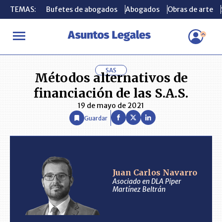
TEMAS:
TEMAS:
Bufetes de abogados
Bufetes de abogados
Abogados
Abogados
Obras de arte
Obras de arte
INICIO
ANÁLISIS
JUAN CARLOS NAVARRO
Métodos alternativ
SAS
Métodos alternativos de
financiación de las S.A.S.
19 de mayo de 2021
Guardar
Juan Carlos Navarro
Asociado en DLA Piper
Martínez Beltrán