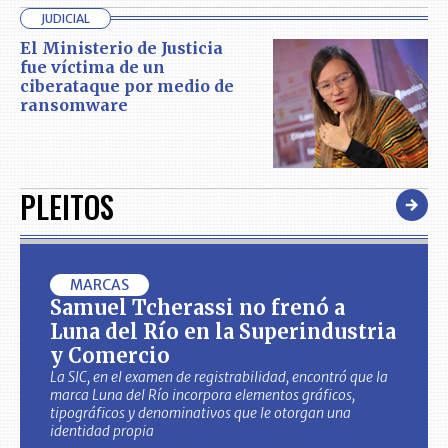
JUDICIAL
El Ministerio de Justicia
fue víctima de un
ciberataque por medio de
ransomware
PLEITOS
MARCAS
Samuel Tcherassi no frenó a
Luna del Río en la Superindustria
y Comercio
La SIC, en el examen de registrabilidad, encontró que la
marca Luna del Río incorpora elementos gráficos,
tipográficos y denominativos que le otorgan una
identidad propia