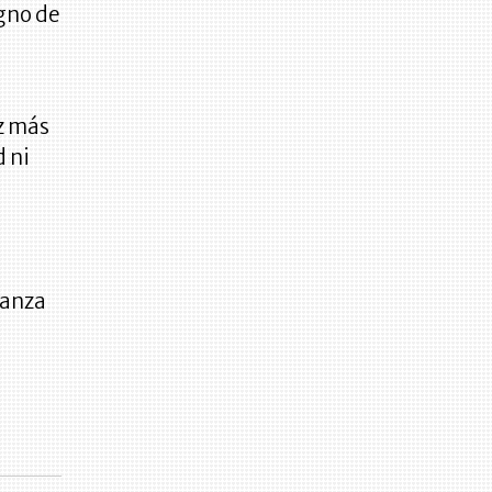
igno de
ez más
d ni
ranza