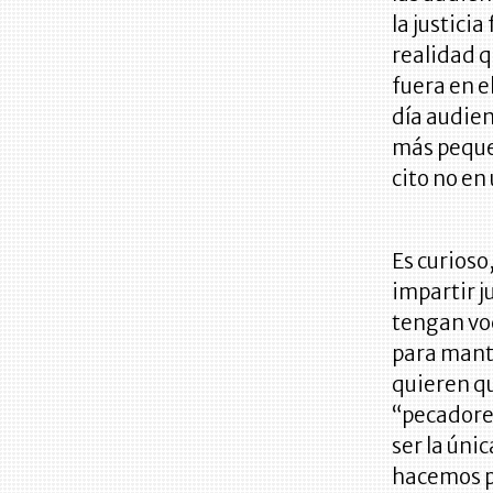
la justici
realidad q
fuera en e
día audien
más pequeñ
cito no en
Es curioso
impartir j
tengan vo
para mante
quieren qu
“pecadores
ser la úni
hacemos pe