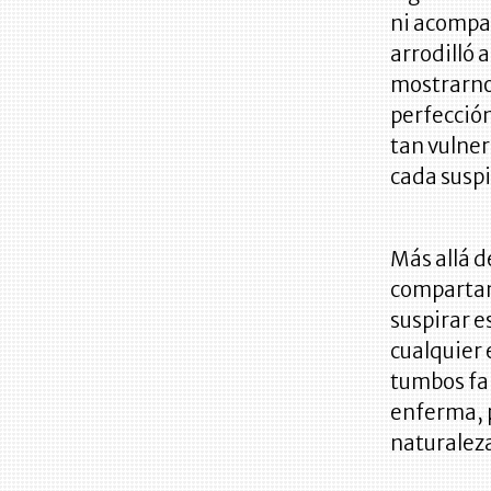
ni acompañ
arrodilló 
mostrarnos
perfección
tan vulne
cada suspi
Más allá d
compartamo
suspirar e
cualquier 
tumbos fal
enferma, 
naturalez