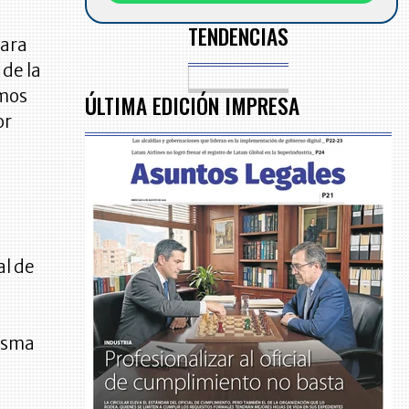
TENDENCIAS
para
 de la
omos
ÚLTIMA EDICIÓN IMPRESA
or
al de
isma