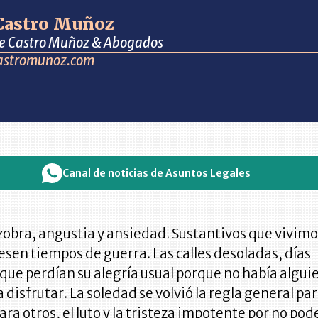
 Castro Muñoz
 de Castro Muñoz & Abogados
astromunoz.com
Canal de noticias de Asuntos Legales
obra, angustia y ansiedad. Sustantivos que vivim
esen tiempos de guerra. Las calles desoladas, días
que perdían su alegría usual porque no había algui
a disfrutar. La soledad se volvió la regla general pa
ara otros, el luto y la tristeza impotente por no pod