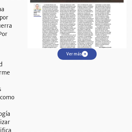
ha
 por
uerra
Por
Ver más
ad
orme
s
s como
ogía
izar
ifica