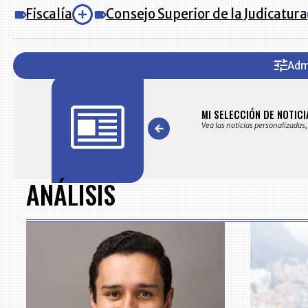
Fiscalía
Consejo Superior de la Judicatura
Adm
AS
MI SELECCIÓN DE NOTICI
s noticias seleccionadas por nuestro equipo editorial
Vea las noticias personalizadas,
Item
1
of
ANÁLISIS
7