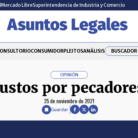
l
Mercado Libre
Superintendencia de Industria y Comercio
BUSCADOR 
ONSULTORIO
CONSUMIDOR
PLEITOS
ANÁLISIS
OPINIÓN
Justos por pecadore
25 de noviembre de 2021
Guardar