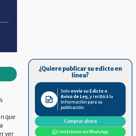
¿Quiere publicar su edicto en
línea?
Solo
envíe su Edicto o
Aviso de Ley,
y recibirá la
os
información para su
publicación
en que
Comprar ahora
ra
Contáctenos vía WhatsApp
er ver