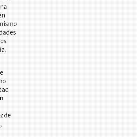
una
en
l mismo
udades
los
ia.
de
 no
edad
én
uz de
,