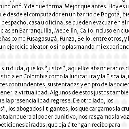
a funcionó. Y de que forma. Mejor que antes. Hoy es 
ue desde el computador en un barrio de Bogotá, bi
l despacho, casa u oficina, se pueden evacuar en e
cias en Barranquilla, Medellín, Cali o incluso en ci
as como Fusagasugá, Funza, Bello, entre otros, y 
 un ejercicio aleatorio sino plasmando mi experienc
, sin duda, que los “justos”, aquellos abanderados 
usticia en Colombia como la Judicatura y la Fiscalía,
ces contundentes, sustentadas y en pro de la soci
ner la virtualidad. Algunos de estos justos tambi
e la presencialidad regrese. De otro lado, los
”, los abogados litigantes, los que cargamos la cr
ca talanquera al poder punitivo, nos rasgamos la voz
ticiones airadas, que ojalá tengan recibo para