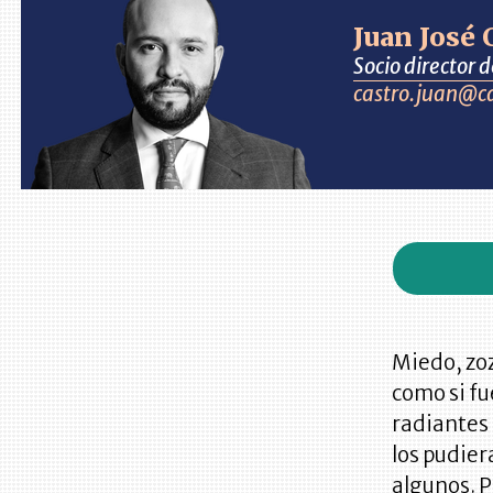
Juan José
Socio director
castro.juan@c
Miedo, zoz
como si fu
radiantes 
los pudier
algunos. P