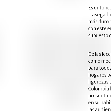
Es entonc
trasegado
más duro 
con este 
supuesto q
De las lec
como meca
para todos
hogares pa
ligerezas 
Colombia l
presentaro
en su habi
las audien