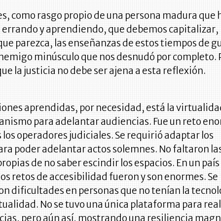
es, como rasgo propio de una persona madura que 
 errando y aprendiendo, que debemos capitalizar,
que parezca, las enseñanzas de estos tiempos de g
enemigo minúsculo que nos desnudó por completo. 
ue la justicia no debe ser ajena a esta reflexión.
ciones aprendidas, por necesidad, está la virtualid
nismo para adelantar audiencias. Fue un reto en
 los operadores judiciales. Se requirió adaptar los
ra poder adelantar actos solemnes. No faltaron la
propias de no saber escindir los espacios. En un paí
os retos de accesibilidad fueron y son enormes. Se
n dificultades en personas que no tenían la tecnol
tualidad. No se tuvo una única plataforma para real
cias, pero aún así, mostrando una resiliencia magn