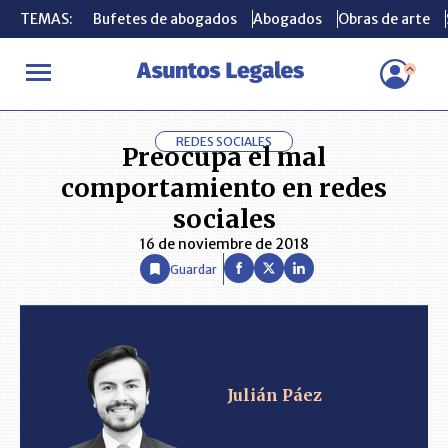
TEMAS:
TEMAS:
Bufetes de abogados
Bufetes de abogados
Abogados
Abogados
Obras de arte
Obras de arte
INICIO
ANÁLISIS
JULIÁN PÁEZ
Preocupa el mal comportamient
REDES SOCIALES
Preocupa el mal
comportamiento en redes
sociales
16 de noviembre de 2018
Guardar
Julián Páez