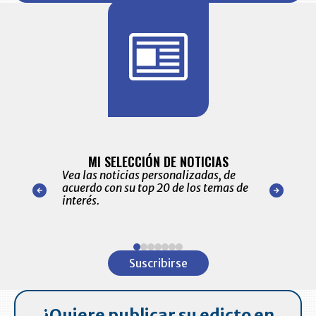
BITÁCORA 
ALERTAS
MI SELECCIÓN DE NOTICIAS
Recopilación
ónico las
Vea las noticias personalizadas, de
económicos 
r nuestro
acuerdo con su top 20 de los temas de
comportamie
amente para
interés.
de las 10.0
ventas en C
Item
1
Suscribirse
of
7
¿Quiere publicar su edicto en