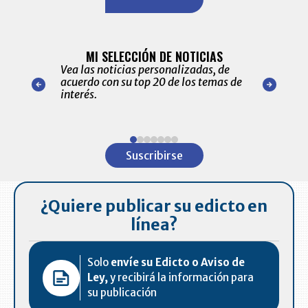
BITÁCORA 
ALERTAS
MI SELECCIÓN DE NOTICIAS
Recopilación
ónico las
Vea las noticias personalizadas, de
económicos 
r nuestro
acuerdo con su top 20 de los temas de
comportamie
amente para
interés.
de las 10.0
ventas en C
Item
1
Suscribirse
of
7
¿Quiere publicar su edicto en
línea?
Solo
envíe su Edicto o Aviso de
Ley,
y recibirá la información para
su publicación