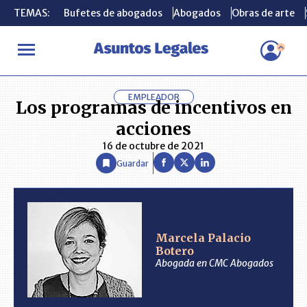
TEMAS:
TEMAS:
Bufetes de abogados
Bufetes de abogados
Abogados
Abogados
Obras de arte
Obras de arte
INICIO
ANÁLISIS
MARCELA PALACIO BOTERO
Los programas
EMPLEADOR
Los programas de incentivos en
acciones
16 de octubre de 2021
Guardar
Marcela Palacio
Botero
Abogada en CMC Abogados