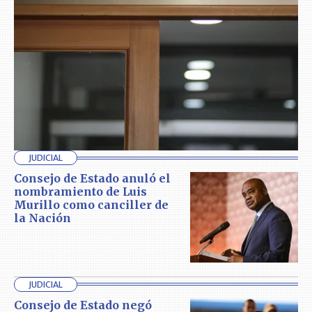
JUDICIAL
Consejo de Estado anuló el
nombramiento de Luis
Murillo como canciller de
la Nación
JUDICIAL
Consejo de Estado negó