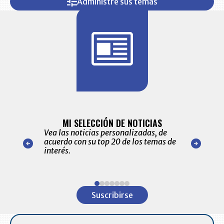
Administre sus temas
BITÁCORA 
ALERTAS
MI SELECCIÓN DE NOTICIAS
Recopilación
ónico las
Vea las noticias personalizadas, de
económicos 
r nuestro
acuerdo con su top 20 de los temas de
comportamie
amente para
interés.
de las 10.0
ventas en C
Item
1
Suscribirse
of
7