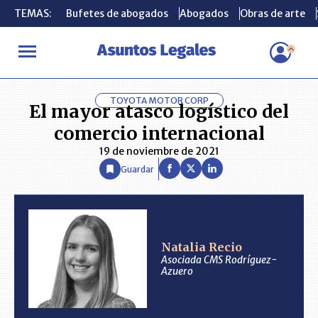
TEMAS:
TEMAS:
Bufetes de abogados
Bufetes de abogados
Abogados
Abogados
Obras de arte
Obras de arte
INICIO
ANÁLISIS
NATALIA RECIO
El mayor atasco logístico d
TOYOTA MOTOR CORP
El mayor atasco logístico del
comercio internacional
19 de noviembre de 2021
Guardar
Natalia Recio
Asociada CMS Rodríguez-
Azuero