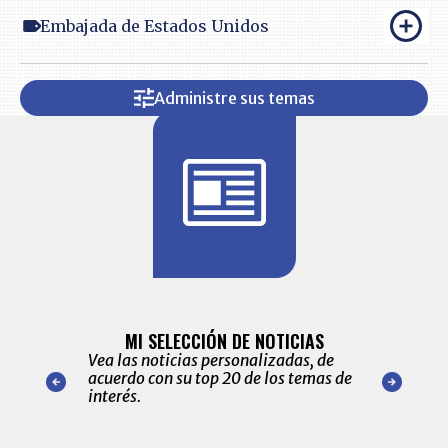
Embajada de Estados Unidos
Administre sus temas
BITÁCORA 
ALERTAS
MI SELECCIÓN DE NOTICIAS
Recopilación
ónico las
Vea las noticias personalizadas, de
económicos 
r nuestro
acuerdo con su top 20 de los temas de
comportamie
amente para
interés.
de las 10.0
ventas en C