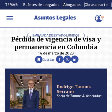
TEMAS:
TEMAS:
Bufetes de abogados
Bufetes de abogados
Abogados
Abogados
Obras de arte
Obras de arte
INICIO
ANÁLISIS
RODRIGO TANNUS SERRANO
Pérdida de v
EMBAJADA DE ESTADOS UNIDOS
Pérdida de vigencia de visa y
permanencia en Colombia
14 de marzo de 2023
Guardar
Rodrigo Tannus
Serrano
Socio de Tannus & Asociados