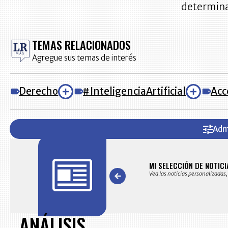
determina
TEMAS RELACIONADOS
Agregue sus temas de interés
Derecho
#InteligenciaArtificial
Acc
Adm
AS
MI SELECCIÓN DE NOTICI
s noticias seleccionadas por nuestro equipo editorial
Vea las noticias personalizadas,
Item
1
of
ANÁLISIS
7