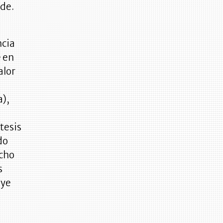
rde.
ncia
e en
alor
a),
tesis
do
echo
s
uye