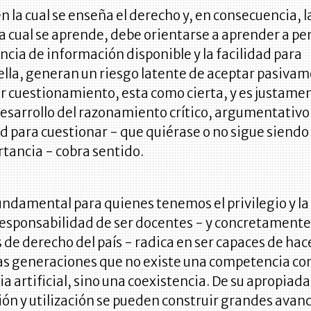
n la cual se enseña el derecho y, en consecuencia, l
a cual se aprende, debe orientarse a aprender a pe
cia de información disponible y la facilidad para
ella, generan un riesgo latente de aceptar pasiva
r cuestionamiento, esta como cierta, y es justament
esarrollo del razonamiento crítico, argumentativo 
d para cuestionar - que quiérase o no sigue siendo
rtancia - cobra sentido.
undamental para quienes tenemos el privilegio y la
esponsabilidad de ser docentes - y concretamente 
 de derecho del país - radica en ser capaces de hac
as generaciones que no existe una competencia con
ia artificial, sino una coexistencia. De su apropiada
n y utilización se pueden construir grandes avanc