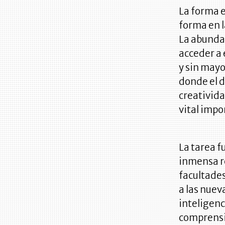
La forma e
forma en l
La abundan
acceder a 
y sin mayo
donde el d
creativida
vital impo
La tarea f
inmensa r
facultades
a las nuev
inteligenc
comprensió