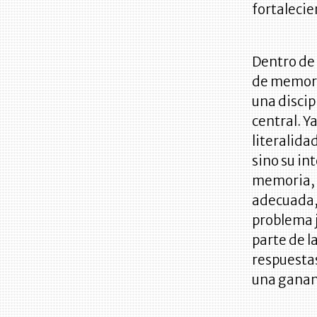
fortalecie
Dentro de 
de memoriz
una discip
central. Ya
literalida
sino su in
memoria, s
adecuada,
problema j
parte de l
respuestas
una gananc