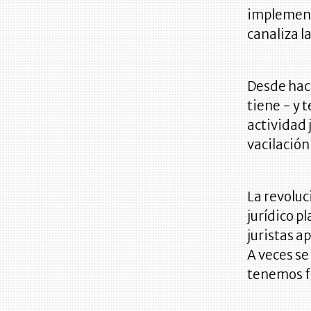
implement
canaliza l
Desde hac
tiene - y t
actividad
vacilación
La revoluc
jurídico p
juristas 
A veces se
tenemos fr