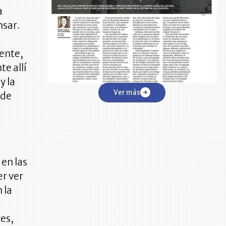
a
nsar.
mente,
e allí
y la
Ver más
 de
en las
er ver
 la
es,