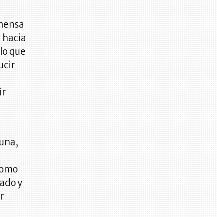
nmensa
 hacia
“lo que
ucir
ir
tuna,
 como
mado y
r