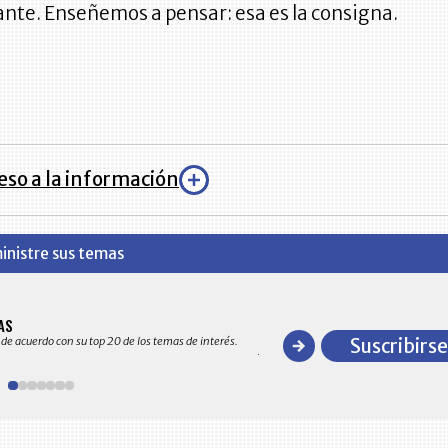
nte. Enseñemos a pensar: esa es la consigna.
eso a la información
inistre sus temas
BITÁCORA EMPRESARIAL 10.0
AS
Recopilación clasificada por sectores
 de acuerdo con su top 20 de los temas de interés.
Suscribirse
y detallado de las 10.000 primeras em