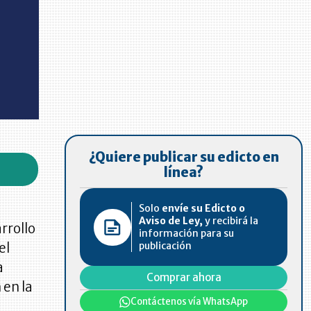
¿Quiere publicar su edicto en
línea?
Solo
envíe su Edicto o
Aviso de Ley,
y recibirá la
arrollo
información para su
publicación
el
a
Comprar ahora
 en la
Contáctenos vía WhatsApp