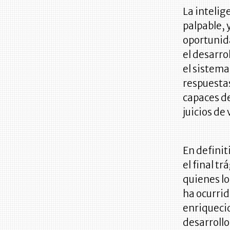
La intelig
palpable, 
oportunid
el desarro
el sistema
respuesta
capaces de
juicios de 
En definit
el final t
quienes lo
ha ocurrid
enriquecid
desarrollo