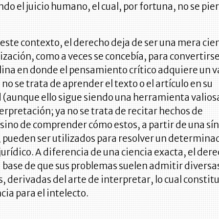
ndo el juicio humano, el cual, por fortuna, no se pie
este contexto, el derecho deja de ser una mera cie
ación, como a veces se concebía, para convertirs
lina en donde el pensamiento crítico adquiere un v
 no se trata de aprender el texto o el artículo en su
d (aunque ello sigue siendo una herramienta valios
terpretación; ya no se trata de recitar hechos de
ino de comprender cómo estos, a partir de una sín
 pueden ser utilizados para resolver un determina
urídico. A diferencia de una ciencia exacta, el der
a base de que sus problemas suelen admitir diversa
, derivadas del arte de interpretar, lo cual constit
ia para el intelecto.