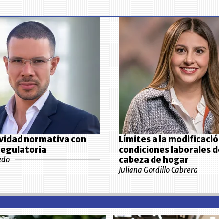
vidad normativa con
Límites a la modificació
 regulatoria
condiciones laborales 
cabeza de hogar
edo
Juliana Gordillo Cabrera