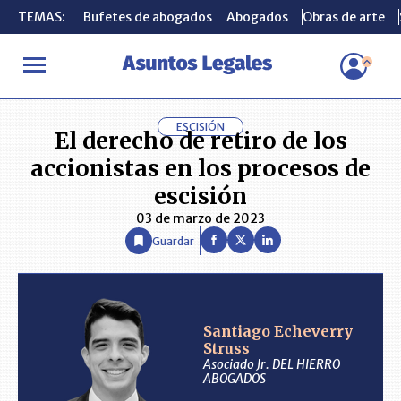
TEMAS:
TEMAS:
Bufetes de abogados
Bufetes de abogados
Abogados
Abogados
Obras de arte
Obras de arte
INICIO
ANÁLISIS
SANTIAGO ECHEVERRY STRUSS
El derecho
ESCISIÓN
El derecho de retiro de los
accionistas en los procesos de
escisión
03 de marzo de 2023
Guardar
Santiago Echeverry
Struss
Asociado Jr. DEL HIERRO
ABOGADOS