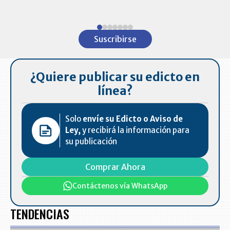
ventas en C
Item
1
Suscribirse
of
7
¿Quiere publicar su edicto en
línea?
Solo
envíe su Edicto o Aviso de
Ley,
y recibirá la información para
su publicación
Comprar Ahora
Contáctenos vía WhatsApp
TENDENCIAS