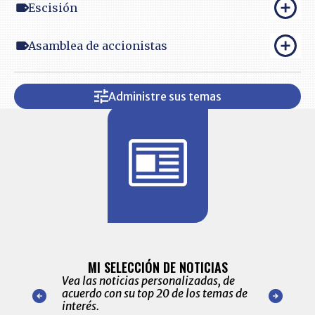
Escisión
Asamblea de accionistas
Administre sus temas
BITÁCORA 
ALERTAS
MI SELECCIÓN DE NOTICIAS
Recopilación
ónico las
Vea las noticias personalizadas, de
económicos 
r nuestro
acuerdo con su top 20 de los temas de
comportamie
amente para
interés.
de las 10.0