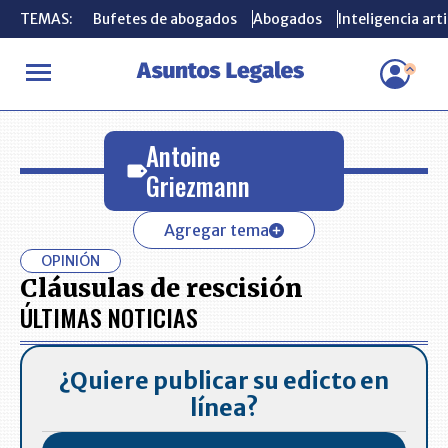
TEMAS:
TEMAS:
Bufetes de abogados
Bufetes de abogados
Abogados
Abogados
Inteligencia arti
Inteligencia arti
INICIO
Antoine Griezmann
Antoine
Griezmann
Agregar tema
OPINIÓN
Cláusulas de rescisión
ÚLTIMAS NOTICIAS
¿Quiere publicar su edicto en
línea?