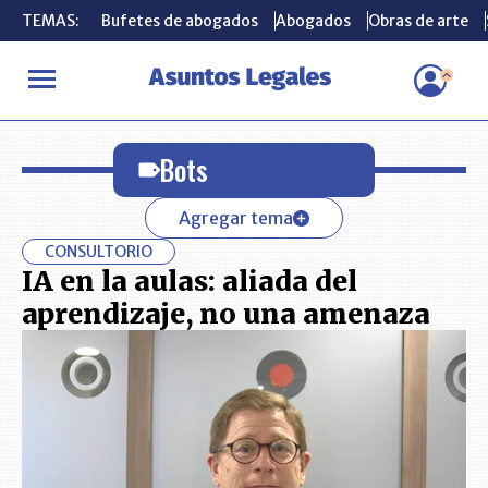
TEMAS:
TEMAS:
Bufetes de abogados
Bufetes de abogados
Abogados
Abogados
Obras de arte
Obras de arte
INICIO
Bots
Bots
Agregar tema
CONSULTORIO
IA en la aulas: aliada del
aprendizaje, no una amenaza