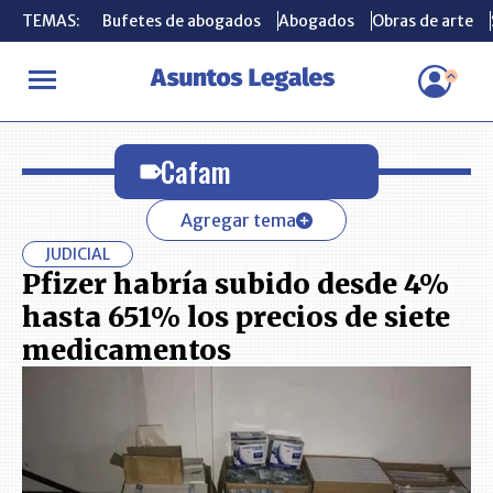
TEMAS:
TEMAS:
Bufetes de abogados
Bufetes de abogados
Abogados
Abogados
Obras de arte
Obras de arte
INICIO
Cafam
Cafam
Agregar tema
JUDICIAL
Pfizer habría subido desde 4%
hasta 651% los precios de siete
medicamentos