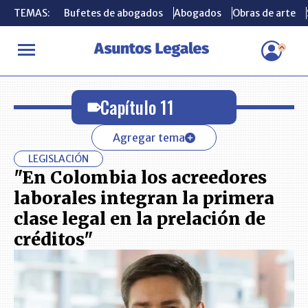
TEMAS:
TEMAS:
Bufetes de abogados
Bufetes de abogados
Abogados
Abogados
Obras de arte
Obras de arte
INICIO
Capítulo 11
Capítulo 11
Agregar tema
LEGISLACIÓN
"En Colombia los acreedores
laborales integran la primera
clase legal en la prelación de
créditos"