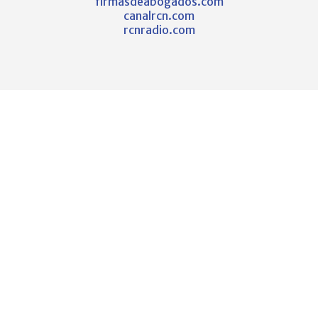
firmasdeabogados.com
canalrcn.com
rcnradio.com