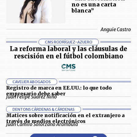
no es una carta
blanca”
Anguie Castro
CMS RODRÍGUEZ-AZUERO
La reforma laboral y las cláusulas de
rescisión en el fútbol colombiano
CAVELIER ABOGADOS
Registro de marca en EE.UU.: lo que todo
empresario debe saber
Juan Felipe Suárez Niño
DENTONS CÁRDENAS & CÁRDENAS
Matices sobre notificación en el extranjero a
través de medios electrónicos
Juan Camilo Solórzano Arámbula