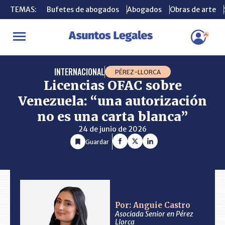
TEMAS:
TEMAS:
Bufetes de abogados
Bufetes de abogados
Abogados
Abogados
Obras de arte
Obras de arte
INICIO
CONSULTORIO
Licencias OFAC sobre Venezuela: “una au
INTERNACIONAL
PÉREZ-LLORCA
Licencias OFAC sobre
Venezuela: “una autorización
no es una carta blanca”
24 de junio de 2026
Guardar
Por: Anguie Castro
Asociada Senior en Pérez
Llorca