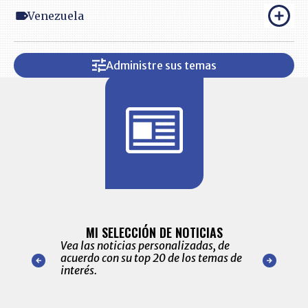
Venezuela
Administre sus temas
BITÁCORA 
ALERTAS
MI SELECCIÓN DE NOTICIAS
Recopilación
ónico las
Vea las noticias personalizadas, de
económicos 
r nuestro
acuerdo con su top 20 de los temas de
comportamie
amente para
interés.
de las 10.0
ventas en C
Item