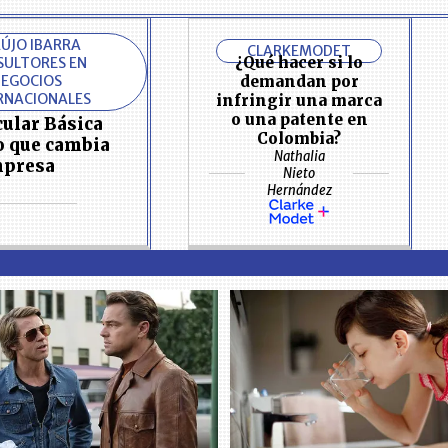
ÚJO IBARRA
CLARKEMODET
¿Qué hacer si lo
SULTORES EN
EGOCIOS
demandan por
RNACIONALES
infringir una marca
o una patente en
cular Básica
Colombia?
lo que cambia
Nathalia
mpresa
Nieto
Hernández