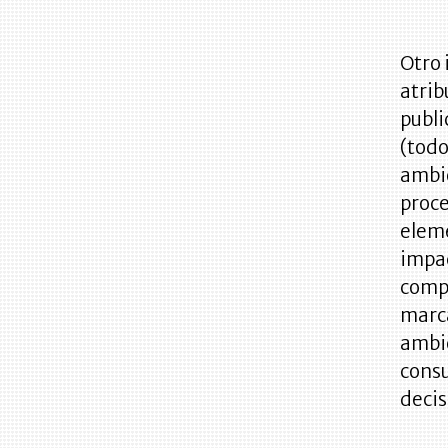
Otro 
atrib
publi
(todo
ambie
proce
eleme
impac
compa
marca
ambi
consu
decis