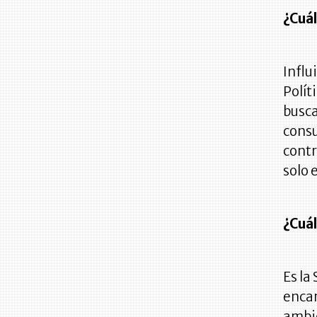
¿Cuál
Influ
Polít
busca
consu
contr
solo 
¿Cuál
Es la
encar
ambie