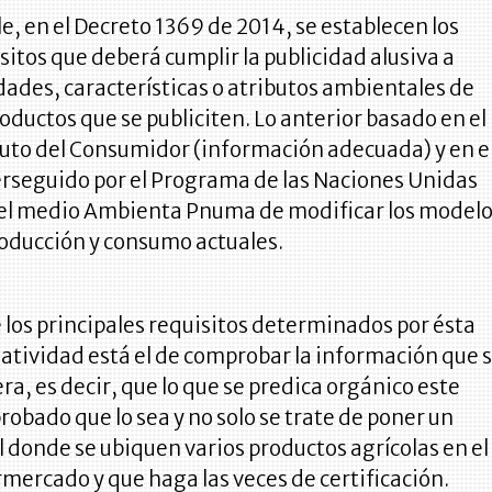
e, en el Decreto 1369 de 2014, se establecen los
sitos que deberá cumplir la publicidad alusiva a
dades, características o atributos ambientales de
roductos que se publiciten. Lo anterior basado en el
uto del Consumidor (información adecuada) y en e
erseguido por el Programa de las Naciones Unidas
 el medio Ambienta Pnuma de modificar los model
oducción y consumo actuales.
 los principales requisitos determinados por ésta
tividad está el de comprobar la información que 
ra, es decir, que lo que se predica orgánico este
obado que lo sea y no solo se trate de poner un
l donde se ubiquen varios productos agrícolas en el
mercado y que haga las veces de certificación.