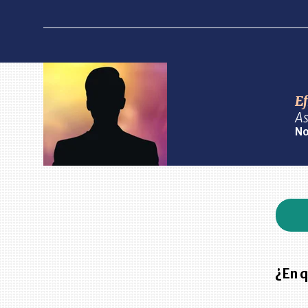
Ef
As
No
¿En q