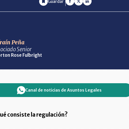
Guardar
raín Peña
ociado Senior
rton Rose Fulbright
Canal de noticias de Asuntos Legales
ué consiste la regulación?