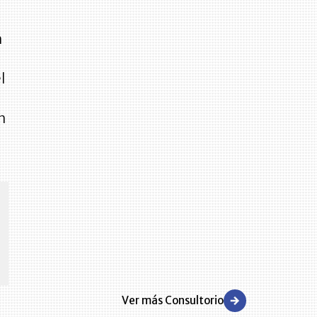
n
l
n
CENTRO DE CONVENCIONES
Reviva en primera fila todos los foros y cátedras LR. Espacios de
s y regiones del
conocimiento alrededor de los temas económicos, empresariales y
.000 primeras empresas
financieros que permiten el posicionamiento y desarrollo de los
negocios en el país.
Ver más Consultorio