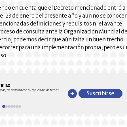
ndo en cuenta que el Decreto mencionado entró a
 el 23 de enero del presente año y aun no se conoce
encionadas definiciones y requisitos ni el avance
roceso de consulta ante la Organización Mundial de
cio, podemos decir que aún falta un buen trecho
ecorrer para una implementación propia, pero es u
eso.
BITÁCORA EMPRESARIAL 10.000 LR
TICIAS
Recopilación clasificada por sectores económico
adas, de acuerdo con su top 20 de los temas
comportamiento general y detallado de las 10
Suscribirse
en ventas en Colombia