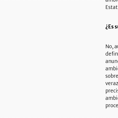
Estat
¿Es s
No, a
defin
anunc
ambie
sobre
veraz
preci
ambie
proce