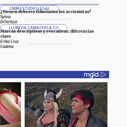
CMM ESTUDIO LEGAL
¿Tienen deberes fiduciarios los accionistas?
Sylvia
DiTerlizzi
LLOREDA CAMACHO & CO
Marcas descriptivas y evocativas: diferencias
clave
Erika Cruz
Cadena