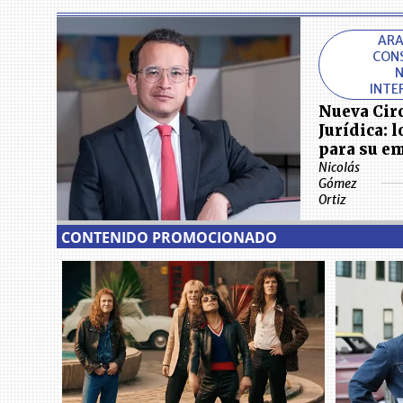
ARA
CON
N
INTE
Nueva Cir
Jurídica: 
para su e
Nicolás
Gómez
Ortiz