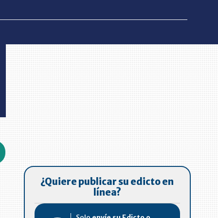
¿Quiere publicar su edicto en
línea?
Solo
envíe su Edicto o