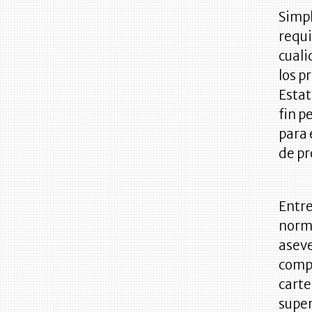
Simpl
requi
cuali
los p
Estat
fin p
para
de pr
Entre
norma
aseve
compr
carte
super