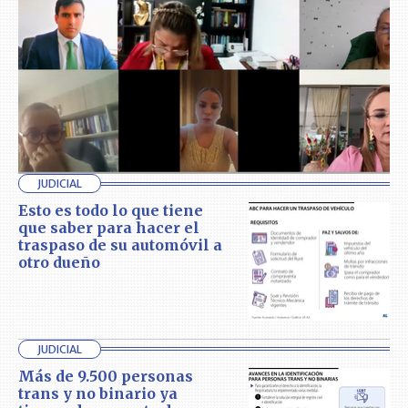
JUDICIAL
Esto es todo lo que tiene
que saber para hacer el
traspaso de su automóvil a
otro dueño
JUDICIAL
Más de 9.500 personas
trans y no binario ya