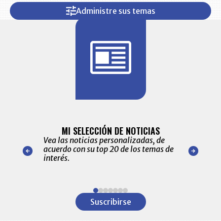
Administre sus temas
BITÁCORA 
ALERTAS
MI SELECCIÓN DE NOTICIAS
Recopilación
ónico las
Vea las noticias personalizadas, de
económicos 
r nuestro
acuerdo con su top 20 de los temas de
comportamie
amente para
interés.
de las 10.0
ventas en C
Item
1
Suscribirse
of
7