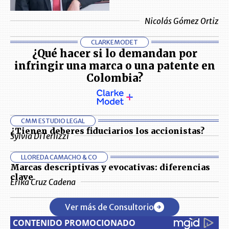
Nicolás Gómez Ortiz
CLARKEMODET
¿Qué hacer si lo demandan por
infringir una marca o una patente en
Colombia?
CMM ESTUDIO LEGAL
¿Tienen deberes fiduciarios los accionistas?
Sylvia DiTerlizzi
LLOREDA CAMACHO & CO
Marcas descriptivas y evocativas: diferencias
clave
Erika Cruz Cadena
Ver más de Consultorio