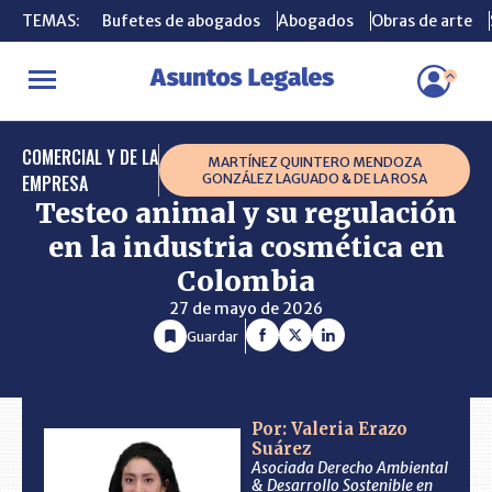
TEMAS:
TEMAS:
Bufetes de abogados
Bufetes de abogados
Abogados
Abogados
Obras de arte
Obras de arte
INICIO
CONSULTORIO
Testeo animal y su regulación en la indu
COMERCIAL Y DE LA
MARTÍNEZ QUINTERO MENDOZA
EMPRESA
GONZÁLEZ LAGUADO & DE LA ROSA
Testeo animal y su regulación
en la industria cosmética en
Colombia
27 de mayo de 2026
Guardar
Por: Valeria Erazo
Suárez
Asociada Derecho Ambiental
& Desarrollo Sostenible en