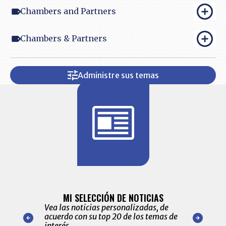
Chambers and Partners
Chambers & Partners
Administre sus temas
BITÁCORA 
ALERTAS
MI SELECCIÓN DE NOTICIAS
Recopilación
ónico las
Vea las noticias personalizadas, de
económicos 
r nuestro
acuerdo con su top 20 de los temas de
comportamie
amente para
interés.
de las 10.0