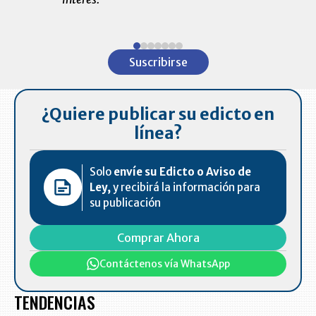
ventas en C
Item
1
Suscribirse
of
7
¿Quiere publicar su edicto en
línea?
Solo
envíe su Edicto o Aviso de
Ley,
y recibirá la información para
su publicación
Comprar Ahora
Contáctenos vía WhatsApp
TENDENCIAS