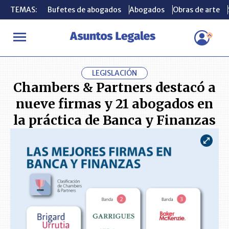
TEMAS:
TEMAS:
Bufetes de abogados
Bufetes de abogados
Abogados
Abogados
Obras de arte
Obras de arte
INICIO
CONSUMIDOR
Chambers & Partners destacó a nueve fir
LEGISLACIÓN
Chambers & Partners destacó a
nueve firmas y 21 abogados en
la práctica de Banca y Finanzas