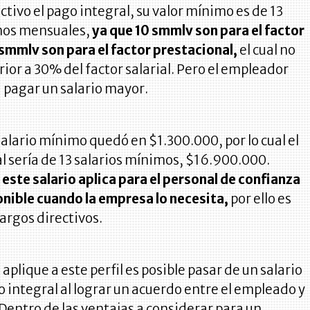
ctivo el pago integral, su valor mínimo es de 13
mos mensuales,
ya que 10 smmlv son para el factor
s smmlv son para el factor prestacional,
el cual no
rior a 30% del factor salarial. Pero el empleador
 pagar un salario mayor.
salario mínimo quedó en $1.300.000, por lo cual el
al sería de 13 salarios mínimos, $16.900.000.
ste salario aplica para el personal de confianza
onible cuando la empresa lo necesita,
por ello es
argos directivos.
aplique a este perfil es posible pasar de un salario
o integral al lograr un acuerdo entre el empleado y
Dentro de las ventajas a considerar para un