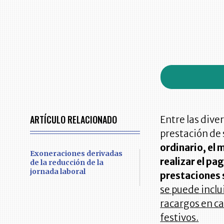
ARTÍCULO RELACIONADO
Entre las dive
prestación de 
ordinario, el
Exoneraciones derivadas
realizar el pa
de la reducción de la
jornada laboral
prestaciones s
se puede inclui
racargos en ca
festivos.