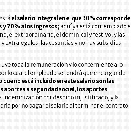
está
el salario integral en el que 30% corresponde
s y 70% a los ingresos;
aquí ya está contemplado e
no, el e
xtraordinario, el dominical y festivo, y las
 y extralegales, las cesantías y no hay subsidios.
ncluye toda la remuneración y lo concerniente a lo
por lo cual el empleado se tendrá que encargar de
o que no está incluido en este salario son las
s aportes a seguridad social, los aportes
la indemnización por despido injustificado, y la
ria por no pagar el salario al terminar el contrato