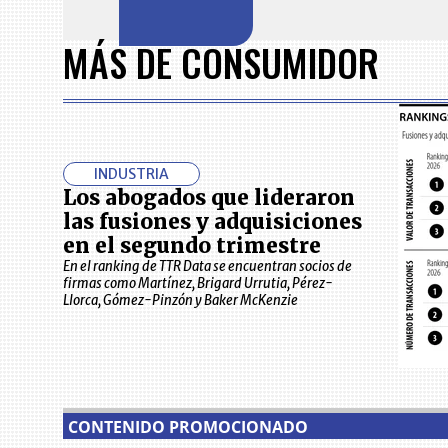
Item
1
MÁS DE CONSUMIDOR
of
7
INDUSTRIA
Los abogados que lideraron
las fusiones y adquisiciones
en el segundo trimestre
En el ranking de TTR Data se encuentran socios de
firmas como Martínez, Brigard Urrutia, Pérez-
Llorca, Gómez-Pinzón y Baker McKenzie