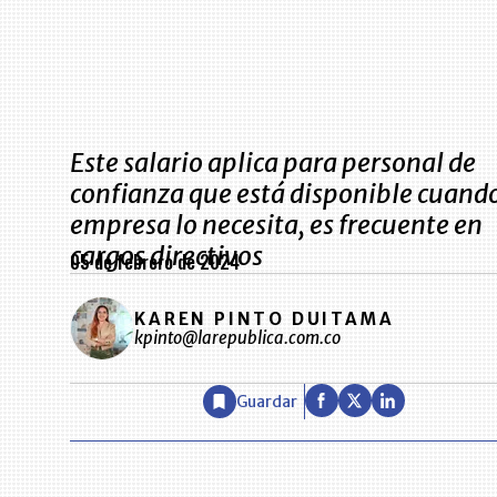
Este salario aplica para personal de
confianza que está disponible cuando
empresa lo necesita, es frecuente en
cargos directivos
05 de febrero de 2024
KAREN PINTO DUITAMA
kpinto@larepublica.com.co
Guardar