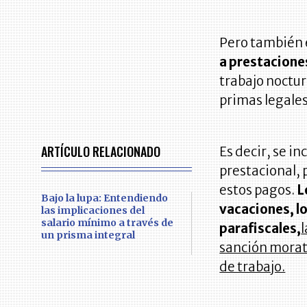
Pero también 
a prestacione
t
rabajo noctur
primas legales
ARTÍCULO RELACIONADO
Es decir, se i
prestacional, 
estos pagos.
L
Bajo la lupa: Entendiendo
vacaciones, lo
las implicaciones del
salario mínimo a través de
parafiscales,
un prisma integral
sanción morato
de trabajo.