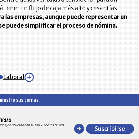
á tener un flujo de caja más alto y cesantías
ra las empresas, aunque puede representar un
se puede simplificar el proceso de nómina.
Laboral
inistre sus temas
BITÁCORA EMPRESARIAL 10.000 LR
TICIAS
Recopilación clasificada por sectores económico
adas, de acuerdo con su top 20 de los temas
comportamiento general y detallado de las 10
Suscribirse
en ventas en Colombia