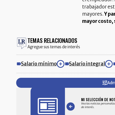
trabajador est
mayores.
Y pa
mayor costo, 
TEMAS RELACIONADOS
Agregue sus temas de interés
Salario mínimo
Salario integral
Adm
FICACIONES Y ALERTAS
MI SELECCIÓN DE NO
 en su correo electrónico las noticias seleccionadas por nuestro
Vea las noticias personaliz
 editorial exclusivamente para usted.
de interés.