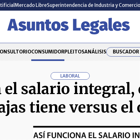
tificial
Mercado Libre
Superintendencia de Industria y Comerci
BUSCADOR 
ONSULTORIO
CONSUMIDOR
PLEITOS
ANÁLISIS
LABORAL
l salario integral,
jas tiene versus el