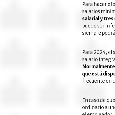
Para hacer efe
salarios míni
salarial y tre
puede ser infe
siempre podrá
Para 2024, el 
salario integr
Normalmente e
que está disp
frecuente en c
En caso de que 
ordinario a un
el empleador. 